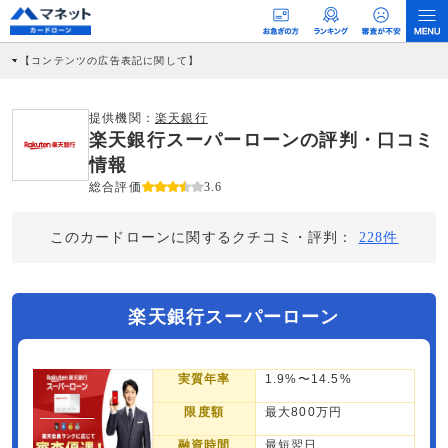
【コンテンツの広告表記に関して】
本コンテンツには、紹介している商品・商材の広告（リンク）を含む場合がありま
す。 これらの広告を経由して読者が企業ホームページを訪れ、成約が発生すると弊
社に対して企業から紹介報酬が支払われるという収益モデルです。 ただし、特定の
提供機関：
楽天銀行
商品を根拠なくPRするものではなく、当編集部の調査／ユーザーへの口コミ収集な
楽天銀行スーパーローンの評判・口コミ
どに基づき、公平性を担保した情報提供を行っています。
>提携企業一覧
情報
総合評価
3.6
このカードローンに関するクチコミ・評判：
228件
楽天銀行スーパーローン
実質年率
1.9%〜14.5%
限度額
最大800万円
融資時間
最短翌日