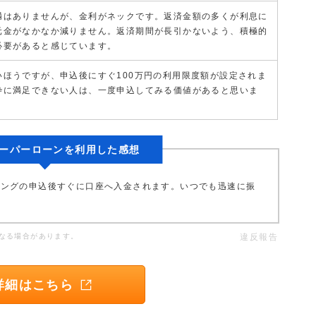
満はありませんが、金利がネックです。返済金額の多くが利息に
元金がなかなか減りません。返済期間が長引かないよう、積極的
必要があると感じています。
いほうですが、申込後にすぐ100万円の利用限度額が設定されま
枠に満足できない人は、一度申込してみる価値があると思いま
ーパーローンを利用した感想
シングの申込後すぐに口座へ入金されます。いつでも迅速に振
。
なる場合があります。
違反報告
詳細はこちら