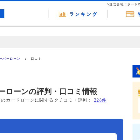
>運営会社：ポート
の広告（リンク）を含む場合があります。 これらの広告を経由して読者
るという収益モデルです。 ただし、特定の商品を根拠なくPRするもので
ーパーローン
口コミ
報提供を行っています。
ーローンの評判・口コミ情報
このカードローンに関するクチコミ・評判：
228件