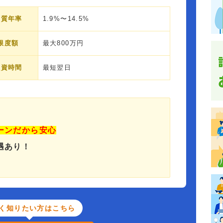
実質年率
1.9%〜14.5%
限度額
最大800万円
融資時間
最短翌日
ーンだから安心
遇あり！
く知りたい方はこちら