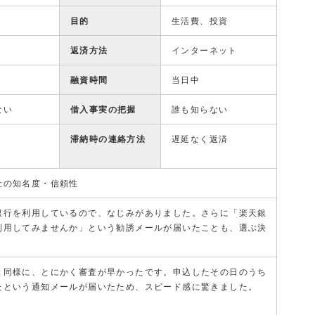
目的
生活費、投資
返済方法
インターネット
融資時間
当日中
ない
借入事実の把握
誰も知らない
滞納時の連絡方法
遅延なく返済
社の知名度・信頼性
銀行を利用しているので、なじみがありました。さらに「楽天銀
利用してみませんか」という勧誘メールが届いたことも、選ぶ決
。
と同様に、とにかく審査が早かったです。申込したその日のうち
たという通知メールが届いたため、スピード感に驚きました。