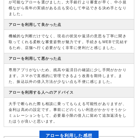
が可能なアローを選びました。大手銀行より審査が早く、中小規
模ながら長年の実績がある点も安心して申込できる決め手となり
ました。
アローを利用して良かった点
機械的な判断だけでなく、現在の状況や返済の意思を丁寧に聞き
取ってくれる柔軟な審査姿勢が魅力です。手続きもWEBで完結す
るため、店舗へ行く必要がなく非常に便利だと感じました。
アローを利用して悪かった点
専用アプリがないため、残高や返済日の確認に少し手間がかかり
ます。スマホで直感的に管理できるよう改善を期待します。ま
た、振込以外の借入方法が少ない点も不便に感じました。
アローを利用する人へのアドバイス
大手で断られた際も相談に乗ってもらえる可能性がありますが、
金利は高めの設定です。事前にどのくらい利息がかかりそうかシ
ミュレーションをして、必要最小限の借入に留めて追加返済をし
たほうが良いと思います。
アローを利用した感想