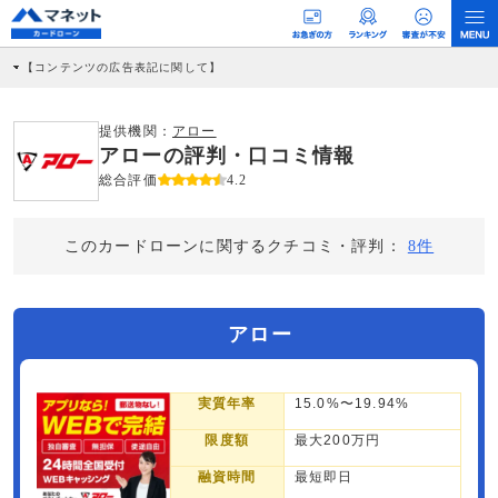
【コンテンツの広告表記に関して】
本コンテンツには、紹介している商品・商材の広告（リンク）を含む場合がありま
す。 これらの広告を経由して読者が企業ホームページを訪れ、成約が発生すると弊
社に対して企業から紹介報酬が支払われるという収益モデルです。 ただし、特定の
提供機関：
アロー
商品を根拠なくPRするものではなく、当編集部の調査／ユーザーへの口コミ収集な
アローの評判・口コミ情報
どに基づき、公平性を担保した情報提供を行っています。
>提携企業一覧
総合評価
4.2
このカードローンに関するクチコミ・評判：
8件
アロー
実質年率
15.0%〜19.94%
限度額
最大200万円
融資時間
最短即日