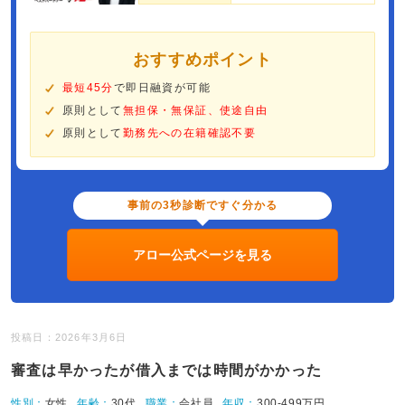
おすすめポイント
最短45分
で即日融資が可能
原則として
無担保・無保証、使途自由
原則として
勤務先への在籍確認不要
事前の3秒診断ですぐ分かる
アロー公式ページを見る
投稿日：2026年3月6日
審査は早かったが借入までは時間がかかった
性別：
女性
年齢：
30代
職業：
会社員
年収：
300-499万円