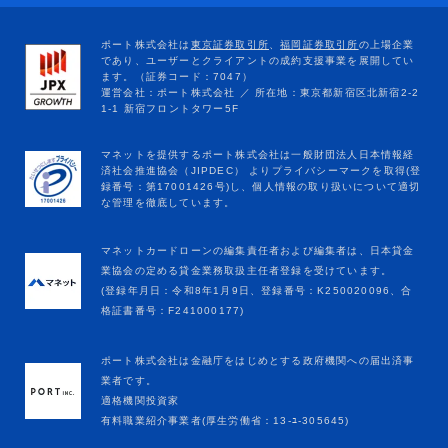
マネットカードローンの編集責任者および編集者は、日本貸金
業協会の定める貸金業務取扱主任者登録を受けています。
(登録年月日：令和8年1月9日、登録番号：K250020096、合
格証書番号：F241000177)
ポート株式会社は金融庁をはじめとする政府機関への届出済事
業者です。
適格機関投資家
有料職業紹介事業者(厚生労働省：13-ﾕ-305645)