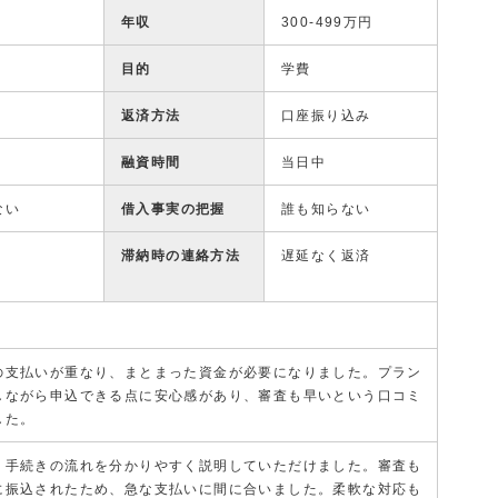
年収
300-499万円
目的
学費
返済方法
口座振り込み
融資時間
当日中
ない
借入事実の把握
誰も知らない
滞納時の連絡方法
遅延なく返済
の支払いが重なり、まとまった資金が必要になりました。プラン
しながら申込できる点に安心感があり、審査も早いという口コミ
した。
、手続きの流れを分かりやすく説明していただけました。審査も
に振込されたため、急な支払いに間に合いました。柔軟な対応も