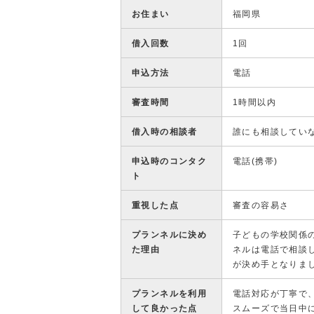
お住まい
福岡県
借入回数
1回
申込方法
電話
審査時間
1時間以内
借入時の相談者
誰にも相談してい
申込時のコンタク
電話(携帯)
ト
重視した点
審査の容易さ
プランネルに決め
子どもの学校関係
た理由
ネルは電話で相談
が決め手となりま
プランネルを利用
電話対応が丁寧で
して良かった点
スムーズで当日中