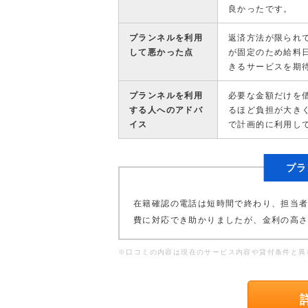
良かったです。
プランネルを利用
返済方法が限られ
して悪かった点
が固定のため給料
きるサービスを期
プランネルを利用
必要な金額だけを
する人へのアドバ
るほど負担が大き
イス
で計画的に利用し
プラ
在籍確認の電話は短時間で終わり、担当
費に対応でき助かりましたが、金利の高
※口コミの内容は現在のサービス内容や貸付条件と異