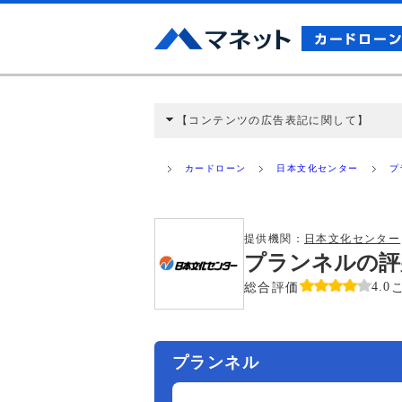
【コンテンツの広告表記に関して】
本コンテンツには、紹介している商品・商材
と弊社に対して企業から紹介報酬が支払われ
カードローン
日本文化センター
プ
ミ収集などに基づき、公平性を担保した情
>提携企業一覧
提供機関：
日本文化センター
プランネルの評
総合評価
4.0
プランネル