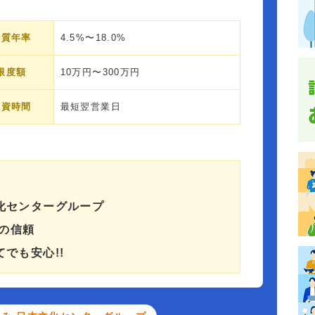
実質年率
4.5%〜18.0%
限度額
10万円〜300万円
融資時間
最短翌営業日
化センターグループ
立の信頼
でも安心!!