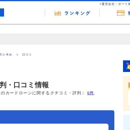
>運営会社：ポート
の広告（リンク）を含む場合があります。 これらの広告を経由して読者
るという収益モデルです。 ただし、特定の商品を根拠なくPRするもので
ランネル
口コミ
報提供を行っています。
判・口コミ情報
このカードローンに関するクチコミ・評判：
6件