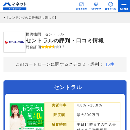
【コンテンツの広告表記に関して】
本コンテンツには、紹介している商品・商材の広告（リンク）を含む場合がありま
す。 これらの広告を経由して読者が企業ホームページを訪れ、成約が発生すると弊
社に対して企業から紹介報酬が支払われるという収益モデルです。 ただし、特定の
提供機関：
セントラル
商品を根拠なくPRするものではなく、当編集部の調査／ユーザーへの口コミ収集な
セントラルの評判・口コミ情報
どに基づき、公平性を担保した情報提供を行っています。
>提携企業一覧
総合評価
3.7
このカードローンに関するクチコミ・評判：
16件
セントラル
実質年率
4.8%〜18.0%
限度額
最大300万円
融資時間
平日14時までの申込受