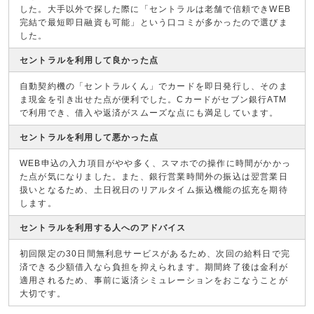
した。大手以外で探した際に「セントラルは老舗で信頼できWEB
完結で最短即日融資も可能」という口コミが多かったので選びま
した。
セントラルを利用して良かった点
自動契約機の「セントラルくん」でカードを即日発行し、そのま
ま現金を引き出せた点が便利でした。Cカードがセブン銀行ATM
で利用でき、借入や返済がスムーズな点にも満足しています。
セントラルを利用して悪かった点
WEB申込の入力項目がやや多く、スマホでの操作に時間がかかっ
た点が気になりました。また、銀行営業時間外の振込は翌営業日
扱いとなるため、土日祝日のリアルタイム振込機能の拡充を期待
します。
セントラルを利用する人へのアドバイス
初回限定の30日間無利息サービスがあるため、次回の給料日で完
済できる少額借入なら負担を抑えられます。期間終了後は金利が
適用されるため、事前に返済シミュレーションをおこなうことが
大切です。