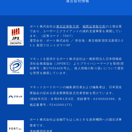
運営会社情報
マネットカードローンの編集責任者および編集者は、日本貸金
業協会の定める貸金業務取扱主任者登録を受けています。
(登録年月日：令和8年1月9日、登録番号：K250020096、合
格証書番号：F241000177)
ポート株式会社は金融庁をはじめとする政府機関への届出済事
業者です。
適格機関投資家