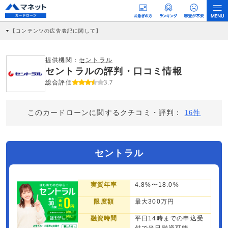
【コンテンツの広告表記に関して】
本コンテンツには、紹介している商品・商材の広告（リンク）を含む場合がありま
す。 これらの広告を経由して読者が企業ホームページを訪れ、成約が発生すると弊
社に対して企業から紹介報酬が支払われるという収益モデルです。 ただし、特定の
提供機関：
セントラル
商品を根拠なくPRするものではなく、当編集部の調査／ユーザーへの口コミ収集な
セントラルの評判・口コミ情報
どに基づき、公平性を担保した情報提供を行っています。
>提携企業一覧
総合評価
3.7
このカードローンに関するクチコミ・評判：
16件
セントラル
実質年率
4.8%〜18.0%
限度額
最大300万円
融資時間
平日14時までの申込受