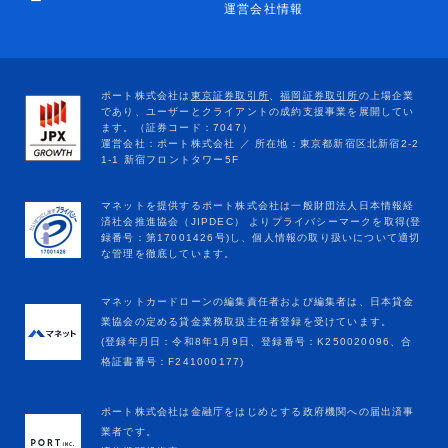
ー
運営会社情報
マネットカードローンの編集責任者および編集者は、日本貸金
業協会の定める貸金業務取扱主任者登録を受けています。
(登録年月日：令和8年1月9日、登録番号：K250020096、合
格証書番号：F241000177)
ポート株式会社は金融庁をはじめとする政府機関への届出済事
業者です。