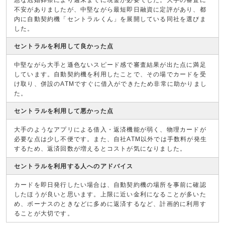
急な冠婚葬祭により週末までに現金が必要でした。大手の審査に
不安がありましたが、中堅ながら最短即日融資に定評があり、都
内に自動契約機「セントラルくん」を展開している同社を選びま
した。
セントラルを利用して良かった点
中堅ながら大手と遜色ないスピード感で審査結果が出た点に満足
しています。自動契約機を利用したことで、その場でカードを受
け取り、併設のATMですぐに借入ができたため非常に助かりまし
た。
セントラルを利用して悪かった点
大手のようなアプリによる借入・返済機能が弱く、物理カードが
必要な点は少し不便です。また、自社ATM以外では手数料が発生
するため、返済回数が増えるとコストが気になりました。
セントラルを利用する人へのアドバイス
カードを即日発行したい場合は、自動契約機の場所を事前に確認
したほうが良いと思います。上限に近い金利になることが多いた
め、ボーナスのときなどに多めに返済するなど、計画的に利用す
ることが大切です。