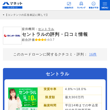
【コンテンツの広告表記に関して】
本コンテンツには、紹介している商品・商材の広告（リンク）を含む場合がありま
す。 これらの広告を経由して読者が企業ホームページを訪れ、成約が発生すると弊
社に対して企業から紹介報酬が支払われるという収益モデルです。 ただし、特定の
提供機関：
セントラル
商品を根拠なくPRするものではなく、当編集部の調査／ユーザーへの口コミ収集な
セントラルの評判・口コミ情報
どに基づき、公平性を担保した情報提供を行っています。
>提携企業一覧
総合評価
3.7
このカードローンに関するクチコミ・評判：
16件
セントラル
実質年率
4.8%〜18.0%
限度額
最大300万円
融資時間
平日14時までの申込受