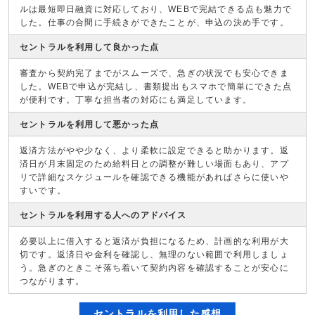
ルは最短即日融資に対応しており、WEBで完結できる点も魅力で
した。仕事の合間に手続きができたことが、申込の決め手です。
セントラルを利用して良かった点
審査から契約完了までがスムーズで、急ぎの状況でも安心できま
した。WEBで申込が完結し、書類提出もスマホで簡単にできた点
が便利です。丁寧な担当者の対応にも満足しています。
セントラルを利用して悪かった点
返済方法がやや少なく、より柔軟に設定できると助かります。返
済日が月末固定のため給料日との調整が難しい場面もあり、アプ
リで詳細なスケジュールを確認できる機能があればさらに使いや
すいです。
セントラルを利用する人へのアドバイス
必要以上に借入すると返済が負担になるため、計画的な利用が大
切です。返済日や金利を確認し、無理のない範囲で利用しましょ
う。急ぎのときこそ落ち着いて契約内容を確認することが安心に
つながります。
セントラルを利用した感想