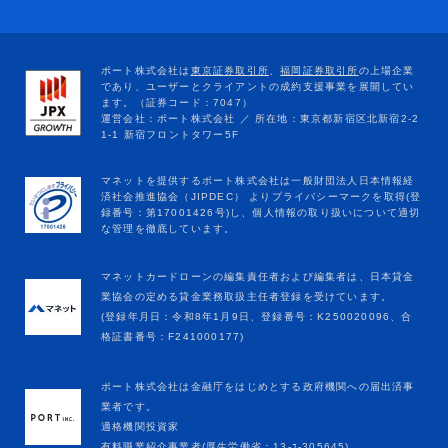
マネットカードローンの編集責任者および編集者は、日本貸金
業協会の定める貸金業務取扱主任者登録を受けています。
(登録年月日：令和8年1月9日、登録番号：K250020096、合
格証書番号：F241000177)
ポート株式会社は金融庁をはじめとする政府機関への届出済事
業者です。
適格機関投資家
有料職業紹介事業者(厚生労働省：13-ﾕ-305645)