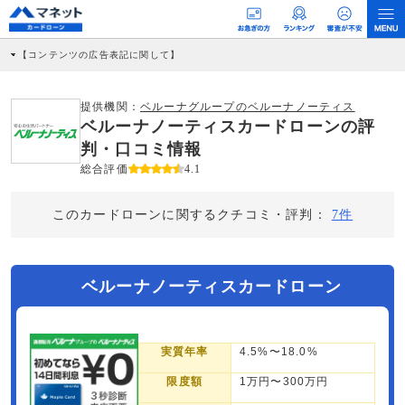
【コンテンツの広告表記に関して】
本コンテンツには、紹介している商品・商材の広告（リンク）を含む場合がありま
す。 これらの広告を経由して読者が企業ホームページを訪れ、成約が発生すると弊
社に対して企業から紹介報酬が支払われるという収益モデルです。 ただし、特定の
提供機関：
ベルーナグループのベルーナノーティス
商品を根拠なくPRするものではなく、当編集部の調査／ユーザーへの口コミ収集な
ベルーナノーティスカードローンの評
どに基づき、公平性を担保した情報提供を行っています。
>提携企業一覧
判・口コミ情報
総合評価
4.1
このカードローンに関するクチコミ・評判：
7件
ベルーナノーティスカードローン
実質年率
4.5%〜18.0%
限度額
1万円〜300万円