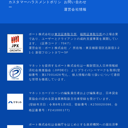
カスタマーハラスメントポリシ
お問い合わせ
ー
運営会社情報
マネットカードローンの編集責任者および編集者は、日本貸金
業協会の定める貸金業務取扱主任者登録を受けています。
(登録年月日：令和8年1月9日、登録番号：K250020096、合
格証書番号：F241000177)
ポート株式会社は金融庁をはじめとする政府機関への届出済事