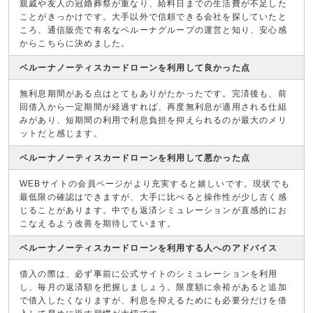
親戚や友人の冠婚葬祭が重なり、給料日までの生活費が不足した
ことがきっかけです。大手以外で信頼できる会社を探していたと
ころ、通信販売で有名なベルーナグループの運営と知り、安心感
からこちらに決めました。
ベルーナノーティスカードローンを利用して良かった点
無利息期間がある点はとてもありがたかったです。完済後も、前
回借入から一定期間が経過すれば、再度無利息が適用される仕組
みがあり、短期間の利用で利息負担を抑えられるのが最大のメリ
ットだと感じます。
ベルーナノーティスカードローンを利用して悪かった点
WEBサイトの会員ページがより充実すると嬉しいです。現状でも
最低限の確認はできますが、大手に比べると操作性が少し古く感
じることがあります。中でも返済シミュレーションが直感的にお
こなえるよう改善を期待しています。
ベルーナノーティスカードローンを利用する人へのアドバイス
借入の際は、必ず事前に公式サイトのシミュレーションを利用
し、毎月の返済額を把握しましょう。限度額に余裕があると追加
で借入したくなりますが、利息を抑えるためにも必要分だけを借