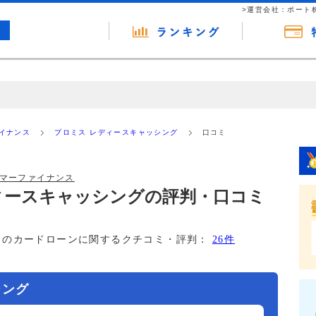
>運営会社：ポート
の広告（リンク）を含む場合があります。 これらの広告を経由して読者
るという収益モデルです。 ただし、特定の商品を根拠なくPRするもので
ァイナンス
プロミス レディースキャッシング
口コミ
報提供を行っています。
ーマーファイナンス
ィースキャッシングの評判・口コミ
このカードローンに関するクチコミ・評判：
26件
シング