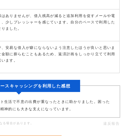
満はありませんが、借入残高が減ると追加利用を促すメールや電
り、少しプレッシャーを感じています。自分のペースで利用した
なりました。
が、安易な借入が癖にならないよう注意したほうが良いと思いま
な金額に膨らむこともあるため、返済計画をしっかり立てて利用
思います。
ィースキャッシングを利用した感想
ート生活で不意の出費が重なったときに助かりました。困った
、精神的にも大きな支えになっています。
なる場合があります。
違反報告