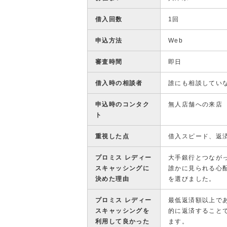
借入回数
1回
申込方法
Web
審査時間
即日
借入時の相談者
誰にも相談してい
申込時のコンタク
無人店舗への来店
ト
重視した点
借入スピード、返
プロミス レディー
大手銀行とつなが
スキャッシングに
誰かに見られる心
決めた理由
を選びました。
プロミス レディー
最低返済額以上で
スキャッシングを
的に返済すること
利用して良かった
ます。