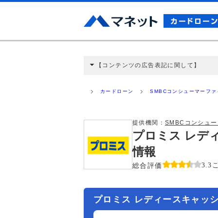
【コンテンツの広告表記に関して】
本コンテンツには、紹介している商品・商材
と弊社に対して企業から紹介報酬が支払われ
カードローン
SMBCコンシューマーフ
ミ収集などに基づき、公平性を担保した情
>提携企業一覧
提供機関：
SMBCコンシュ
プロミス レデ
情報
総合評価
3.3
プロミス レディースキャッ