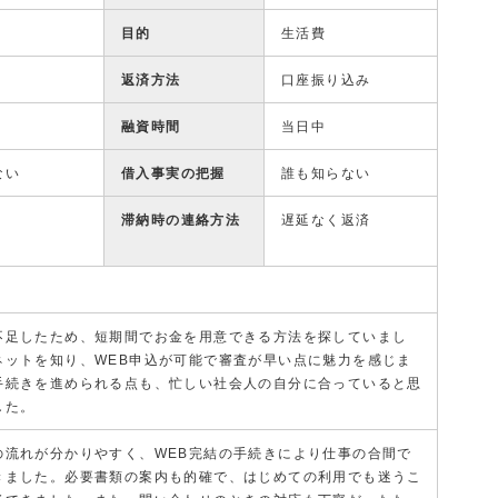
目的
生活費
返済方法
口座振り込み
融資時間
当日中
ない
借入事実の把握
誰も知らない
滞納時の連絡方法
遅延なく返済
不足したため、短期間でお金を用意できる方法を探していまし
ネットを知り、WEB申込が可能で審査が早い点に魅力を感じま
手続きを進められる点も、忙しい社会人の自分に合っていると思
した。
の流れが分かりやすく、WEB完結の手続きにより仕事の合間で
きました。必要書類の案内も的確で、はじめての利用でも迷うこ