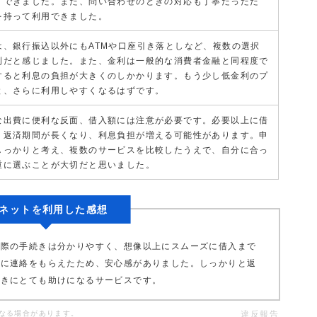
了できました。また、問い合わせのときの対応も丁寧だったた
を持って利用できました。
は、銀行振込以外にもATMや口座引き落としなど、複数の選択
利だと感じました。また、金利は一般的な消費者金融と同程度で
すると利息の負担が大きくのしかかります。もう少し低金利のプ
と、さらに利用しやすくなるはずです。
な出費に便利な反面、借入額には注意が必要です。必要以上に借
、返済期間が長くなり、利息負担が増える可能性があります。申
しっかりと考え、複数のサービスを比較したうえで、自分に合っ
重に選ぶことが大切だと思いました。
ネットを利用した感想
実際の手続きは分かりやすく、想像以上にスムーズに借入まで
中に連絡をもらえたため、安心感がありました。しっかりと返
ときにとても助けになるサービスです。
なる場合があります。
違反報告