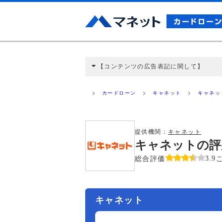
【コンテンツの広告表記に関して】
本コンテンツには、紹介している商品・商材
と弊社に対して企業から紹介報酬が支払われ
カードローン
キャネット
キャネッ
ミ収集などに基づき、公平性を担保した情
>提携企業一覧
提供機関：
キャネット
キャネットの評
総合評価
3.9
キャネット