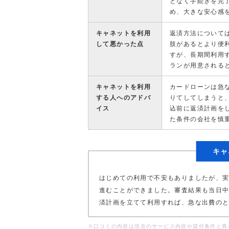
となく手続きを完
め、大きな安心感
キャネットを利用
返済方法について
して悪かった点
肢があるとより便
すが、長期間利用
ランが用意される
キャネットを利用
カードローンは急
する人へのアドバ
りてしてしまうと
イス
込前に返済計画を
た条件の会社を慎
キャ
はじめての利用で不安もありましたが、
進むことができました。審査結果も当日
済計画を立てて利用すれば、急な出費の
※口コミの内容は現在のサービス内容や貸付条件と異