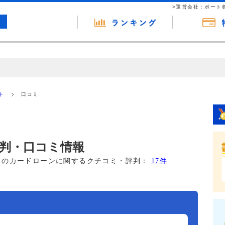
>運営会社：ポート
の広告（リンク）を含む場合があります。 これらの広告を経由して読者
るという収益モデルです。 ただし、特定の商品を根拠なくPRするもので
ト
口コミ
報提供を行っています。
判・口コミ情報
このカードローンに関するクチコミ・評判：
17件