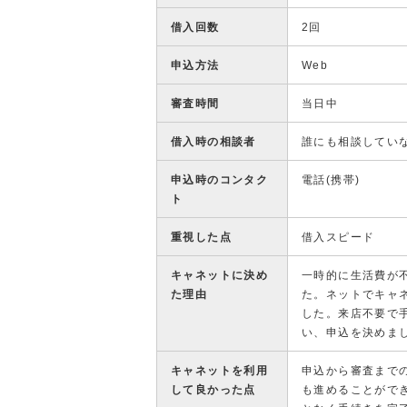
借入回数
2回
申込方法
Web
審査時間
当日中
借入時の相談者
誰にも相談してい
申込時のコンタク
電話(携帯)
ト
重視した点
借入スピード
キャネットに決め
一時的に生活費が
た理由
た。ネットでキャ
した。来店不要で
い、申込を決めま
キャネットを利用
申込から審査まで
して良かった点
も進めることがで