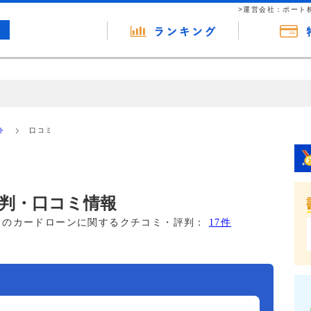
>運営会社：ポート
の広告（リンク）を含む場合があります。 これらの広告を経由して読者
るという収益モデルです。 ただし、特定の商品を根拠なくPRするもので
ト
口コミ
報提供を行っています。
判・口コミ情報
このカードローンに関するクチコミ・評判：
17件