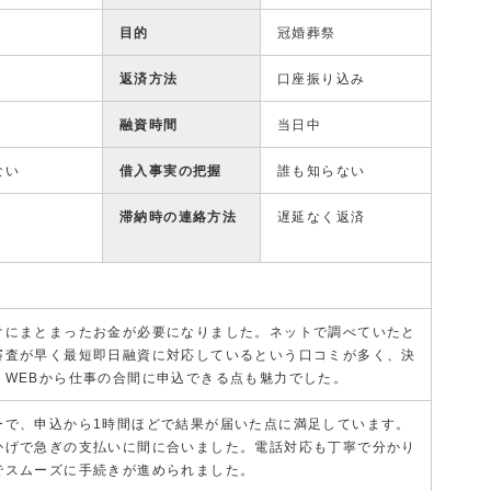
目的
冠婚葬祭
返済方法
口座振り込み
融資時間
当日中
ない
借入事実の把握
誰も知らない
滞納時の連絡方法
遅延なく返済
ぐにまとまったお金が必要になりました。ネットで調べていたと
審査が早く最短即日融資に対応しているという口コミが多く、決
。WEBから仕事の合間に申込できる点も魅力でした。
ーで、申込から1時間ほどで結果が届いた点に満足しています。
かげで急ぎの支払いに間に合いました。電話対応も丁寧で分かり
でスムーズに手続きが進められました。