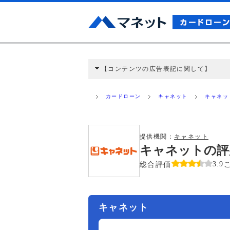
【コンテンツの広告表記に関して】
本コンテンツには、紹介している商品・商材
と弊社に対して企業から紹介報酬が支払われ
カードローン
キャネット
キャネッ
ミ収集などに基づき、公平性を担保した情
>提携企業一覧
提供機関：
キャネット
キャネットの評
総合評価
3.9
キャネット