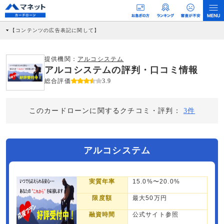
【コンテンツの広告表記に関して】
本コンテンツには、紹介している商品・商材の広告（リンク）を含む場合がありま
す。 これらの広告を経由して読者が企業ホームページを訪れ、成約が発生すると弊
社に対して企業から紹介報酬が支払われるという収益モデルです。 ただし、特定の
提供機関：
アルコシステム
商品を根拠なくPRするものではなく、当編集部の調査／ユーザーへの口コミ収集な
アルコシステムの評判・口コミ情報
どに基づき、公平性を担保した情報提供を行っています。
>提携企業一覧
総合評価
3.9
このカードローンに関するクチコミ・評判：
3件
アルコシステム
実質年率
15.0%〜20.0%
限度額
最大50万円
融資時間
公式サイト参照