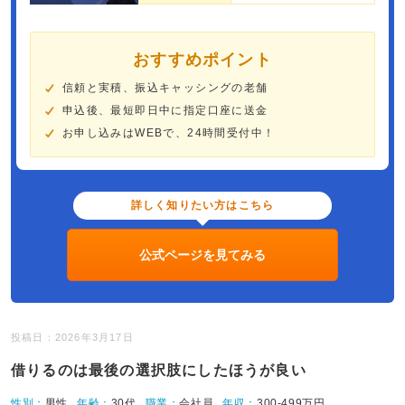
おすすめポイント
信頼と実積、振込キャッシングの老舗
申込後、最短即日中に指定口座に送金
お申し込みはWEBで、24時間受付中！
詳しく知りたい方はこちら
公式ページを見てみる
投稿日：2026年3月17日
借りるのは最後の選択肢にしたほうが良い
性別：
男性
年齢：
30代
職業：
会社員
年収：
300-499万円