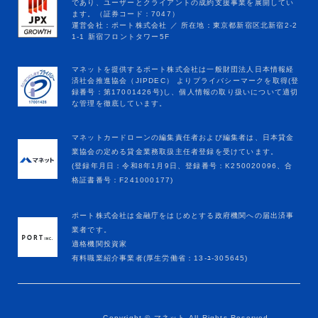
マネットカードローンの編集責任者および編集者は、日本貸金
業協会の定める貸金業務取扱主任者登録を受けています。
(登録年月日：令和8年1月9日、登録番号：K250020096、合
格証書番号：F241000177)
ポート株式会社は金融庁をはじめとする政府機関への届出済事
業者です。
適格機関投資家
有料職業紹介事業者(厚生労働省：13-ﾕ-305645)