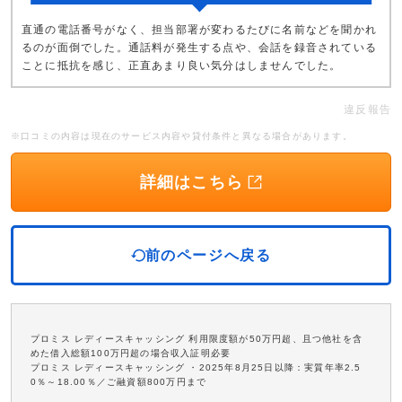
直通の電話番号がなく、担当部署が変わるたびに名前などを聞かれ
るのが面倒でした。通話料が発生する点や、会話を録音されている
ことに抵抗を感じ、正直あまり良い気分はしませんでした。
違反報告
※口コミの内容は現在のサービス内容や貸付条件と異なる場合があります。
詳細はこちら
前のページへ戻る
プロミス レディースキャッシング 利用限度額が50万円超、且つ他社を含
めた借入総額100万円超の場合収入証明必要
プロミス レディースキャッシング ・2025年8月25日以降：実質年率2.5
0％～18.00％／ご融資額800万円まで