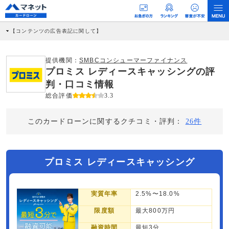
【コンテンツの広告表記に関して】
本コンテンツには、紹介している商品・商材の広告（リンク）を含む場合がありま
す。 これらの広告を経由して読者が企業ホームページを訪れ、成約が発生すると弊
社に対して企業から紹介報酬が支払われるという収益モデルです。 ただし、特定の
提供機関：
SMBCコンシューマーファイナンス
商品を根拠なくPRするものではなく、当編集部の調査／ユーザーへの口コミ収集な
プロミス レディースキャッシングの評
どに基づき、公平性を担保した情報提供を行っています。
>提携企業一覧
判・口コミ情報
総合評価
3.3
このカードローンに関するクチコミ・評判：
26件
プロミス レディースキャッシング
実質年率
2.5%〜18.0%
限度額
最大800万円
融資時間
最短3分