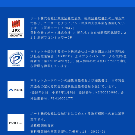
マネットカードローンの編集責任者および編集者は、日本貸金
業協会の定める貸金業務取扱主任者登録を受けています。
(登録年月日：令和8年1月9日、登録番号：K250020096、合
格証書番号：F241000177)
ポート株式会社は金融庁をはじめとする政府機関への届出済事
業者です。
適格機関投資家
有料職業紹介事業者(厚生労働省：13-ﾕ-305645)