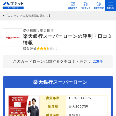
【コンテンツの広告表記に関して】
本コンテンツには、紹介している商品・商材の広告（リンク）を含む場合がありま
す。 これらの広告を経由して読者が企業ホームページを訪れ、成約が発生すると弊
社に対して企業から紹介報酬が支払われるという収益モデルです。 ただし、特定の
提供機関：
楽天銀行
商品を根拠なくPRするものではなく、当編集部の調査／ユーザーへの口コミ収集な
楽天銀行スーパーローンの評判・口コミ
どに基づき、公平性を担保した情報提供を行っています。
>提携企業一覧
情報
総合評価
3.6
このカードローンに関するクチコミ・評判：
228件
楽天銀行スーパーローン
実質年率
1.9%〜14.5%
限度額
最大800万円
融資時間
最短翌日