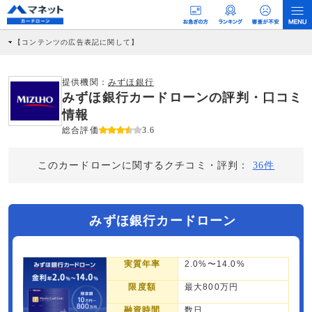
【コンテンツの広告表記に関して】
本コンテンツには、紹介している商品・商材の広告（リンク）を含む場合がありま
す。 これらの広告を経由して読者が企業ホームページを訪れ、成約が発生すると弊
社に対して企業から紹介報酬が支払われるという収益モデルです。 ただし、特定の
提供機関：
みずほ銀行
商品を根拠なくPRするものではなく、当編集部の調査／ユーザーへの口コミ収集な
みずほ銀行カードローンの評判・口コミ
どに基づき、公平性を担保した情報提供を行っています。
>提携企業一覧
情報
総合評価
3.6
このカードローンに関するクチコミ・評判：
36件
みずほ銀行カードローン
実質年率
2.0%〜14.0%
限度額
最大800万円
融資時間
数日