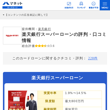
【コンテンツの広告表記に関して】
本コンテンツには、紹介している商品・商材の広告（リンク）を含む場合がありま
す。 これらの広告を経由して読者が企業ホームページを訪れ、成約が発生すると弊
社に対して企業から紹介報酬が支払われるという収益モデルです。 ただし、特定の
提供機関：
楽天銀行
商品を根拠なくPRするものではなく、当編集部の調査／ユーザーへの口コミ収集な
楽天銀行スーパーローンの評判・口コミ
どに基づき、公平性を担保した情報提供を行っています。
>提携企業一覧
情報
総合評価
3.6
このカードローンに関するクチコミ・評判：
228件
楽天銀行スーパーローン
実質年率
1.9%〜14.5%
限度額
最大800万円
融資時間
最短翌日