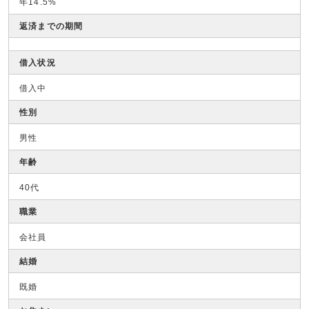
年14.5%
返済までの期間
借入状況
借入中
性別
男性
年齢
40代
職業
会社員
結婚
既婚