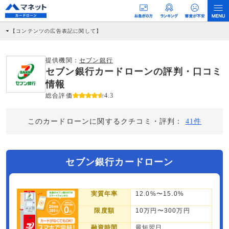
【コンテンツの広告表記に関して】
本コンテンツには、紹介している商品・商材の広告（リンク）を含む場合がありま
す。 これらの広告を経由して読者が企業ホームページを訪れ、成約が発生すると弊
社に対して企業から紹介報酬が支払われるという収益モデルです。 ただし、特定の
提供機関：
セブン銀行
商品を根拠なくPRするものではなく、当編集部の調査／ユーザーへの口コミ収集な
セブン銀行カードローンの評判・口コミ
どに基づき、公平性を担保した情報提供を行っています。
>提携企業一覧
情報
総合評価
4.3
このカードローンに関するクチコミ・評判：
41件
セブン銀行カードローン
実質年率
12.0%〜15.0%
限度額
10万円〜300万円
融資時間
最短翌日