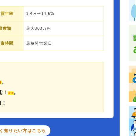
実質年率
1.4%〜14.6%
限度額
最大800万円
融資時間
最短翌営業日
。
1
能！
。
※2
円！
く知りたい方はこちら