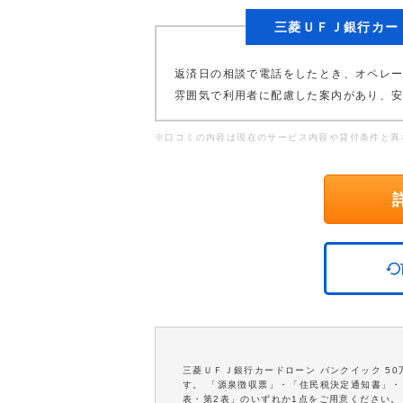
三菱ＵＦＪ銀行カー
返済日の相談で電話をしたとき、オペレ
雰囲気で利用者に配慮した案内があり、
※口コミの内容は現在のサービス内容や貸付条件と異
三菱ＵＦＪ銀行カードローン バンクイック 5
す。 「源泉徴収票」・「住民税決定通知書」・
表・第2表」のいずれか1点をご用意ください。