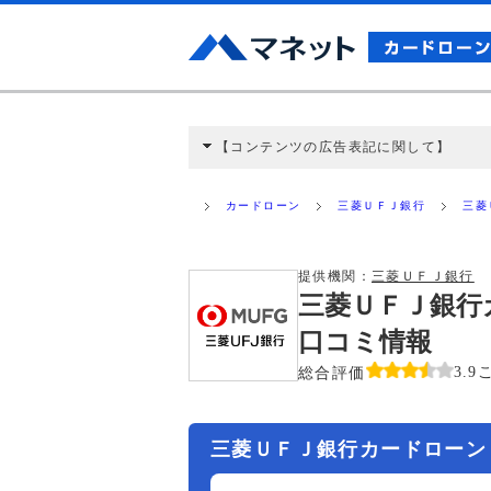
【コンテンツの広告表記に関して】
本コンテンツには、紹介している商品・商材
と弊社に対して企業から紹介報酬が支払われ
カードローン
三菱ＵＦＪ銀行
三菱
ミ収集などに基づき、公平性を担保した情
>提携企業一覧
提供機関：
三菱ＵＦＪ銀行
三菱ＵＦＪ銀行
口コミ情報
総合評価
3.9
三菱ＵＦＪ銀行カードローン