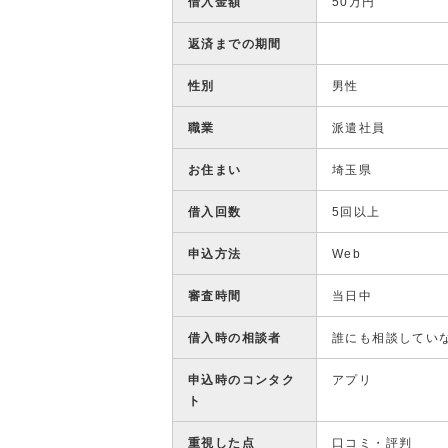
借入金額
50万円
返済までの期間
性別
男性
職業
派遣社員
お住まい
埼玉県
借入回数
5回以上
申込方法
Web
審査時間
当日中
借入時の相談者
誰にも相談してい
申込時のコンタク
アプリ
ト
重視した点
口コミ・評判