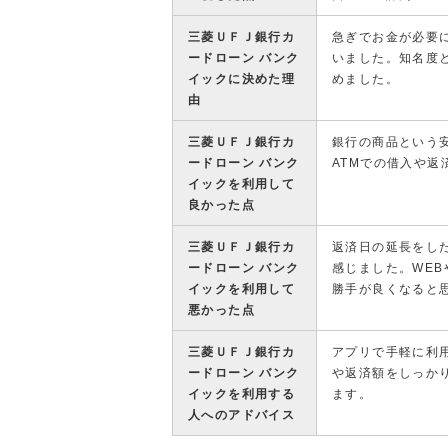
三菱ＵＦＪ銀行カ
急ぎでお金が必要
ードローン バンク
いました。知名度
イックに決めた理
めました。
由
三菱ＵＦＪ銀行カ
銀行の商品という
ードローン バンク
ATMでの借入や
イックを利用して
良かった点
三菱ＵＦＪ銀行カ
返済日の延長をし
ードローン バンク
感じました。WE
イックを利用して
勝手が良くなると
悪かった点
三菱ＵＦＪ銀行カ
アプリで手軽に利
ードローン バンク
や返済額をしっか
イックを利用する
ます。
人へのアドバイス