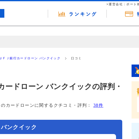
>運営会社：ポート
の広告（リンク）を含む場合があります。 これらの広告を経由して読者
るという収益モデルです。 ただし、特定の商品を根拠なくPRするもので
ＵＦＪ銀行カードローン バンクイック
口コミ
報提供を行っています。
カードローン バンクイックの評判・
このカードローンに関するクチコミ・評判：
38件
 バンクイック