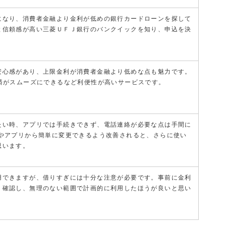
になり、消費者金融より金利が低めの銀行カードローンを探して
と信頼感が高い三菱ＵＦＪ銀行のバンクイックを知り、申込を決
安心感があり、上限金利が消費者金融より低めな点も魅力です。
返済がスムーズにできるなど利便性が高いサービスです。
たい時、アプリでは手続きできず、電話連絡が必要な点は手間に
Bやアプリから簡単に変更できるよう改善されると、さらに使い
思います。
用できますが、借りすぎには十分な注意が必要です。事前に金利
り確認し、無理のない範囲で計画的に利用したほうが良いと思い