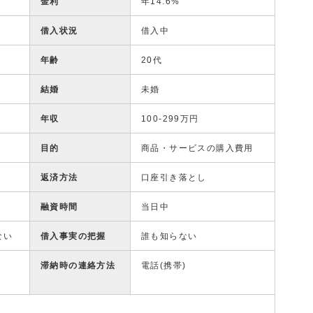
金利
年14.6%
借入状況
借入中
年齢
20代
結婚
未婚
年収
100-299万円
目的
商品・サービスの購入費用
返済方法
口座引き落とし
融資時間
当日中
ない
借入事実の把握
誰も知らない
滞納時の連絡方法
電話(携帯)