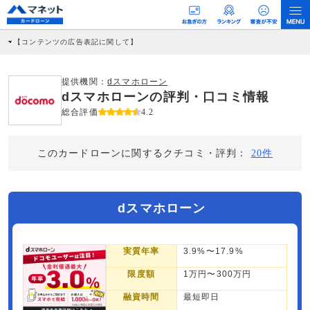
【コンテンツの広告表記に関して】
本コンテンツには、紹介している商品・商材の広告（リンク）を含む場合がありま
す。 これらの広告を経由して読者が企業ホームページを訪れ、成約が発生すると弊
社に対して企業から紹介報酬が支払われるという収益モデルです。 ただし、特定の
提供機関：
dスマホローン
商品を根拠なくPRするものではなく、当編集部の調査／ユーザーへの口コミ収集な
dスマホローンの評判・口コミ情報
どに基づき、公平性を担保した情報提供を行っています。
>提携企業一覧
総合評価
4.2
このカードローンに関するクチコミ・評判：
20件
dスマホローン
実質年率
3.9%〜17.9%
限度額
1万円〜300万円
融資時間
最短即日