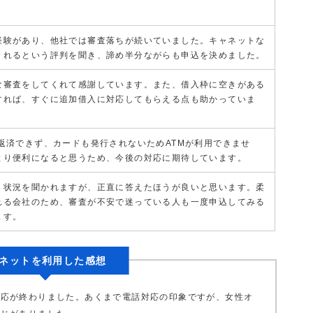
経験があり、他社では審査落ちが続いていました。キャネットな
くれるという評判を聞き、諦め半分ながらも申込を決めました。
な審査をしてくれて感謝しています。また、借入枠に空きがある
すれば、すぐに追加借入に対応してもらえる点も助かっていま
返済できず、カードも発行されないためATMが利用できませ
より便利になると思うため、今後の対応に期待しています。
く状況を聞かれますが、正直に答えたほうが良いと思います。柔
れる会社のため、審査が不安で迷っている人も一度申込してみる
ます。
ネットを利用した感想
対応が終わりました。あくまで電話対応の印象ですが、女性オ