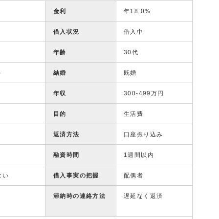
金利
年18.0%
借入状況
借入中
年齢
30代
)
結婚
既婚
年収
300-499万円
目的
生活費
返済方法
口座振り込み
融資時間
1週間以内
ない
借入事実の把握
配偶者
リ
滞納時の連絡方法
遅延なく返済