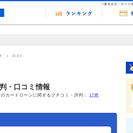
>運営会社：ポート
の広告（リンク）を含む場合があります。 これらの広告を経由して読者
るという収益モデルです。 ただし、特定の商品を根拠なくPRするもので
ト
口コミ
報提供を行っています。
判・口コミ情報
このカードローンに関するクチコミ・評判：
17件