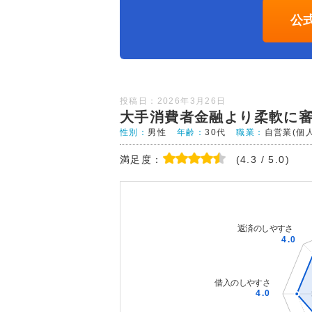
公
投稿日：2026年3月26日
大手消費者金融より柔軟に
性別：
男性
年齢：
30代
職業：
自営業(個
満足度：
(4.3 / 5.0)