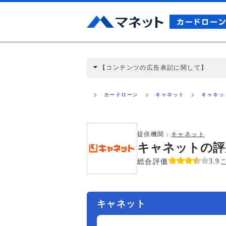
【コンテンツの広告表記に関して】
本コンテンツには、紹介している商品・商材
と弊社に対して企業から紹介報酬が支払われ
カードローン
キャネット
キャネッ
ミ収集などに基づき、公平性を担保した情
>提携企業一覧
提供機関：
キャネット
キャネットの評
総合評価
3.9
キャネット