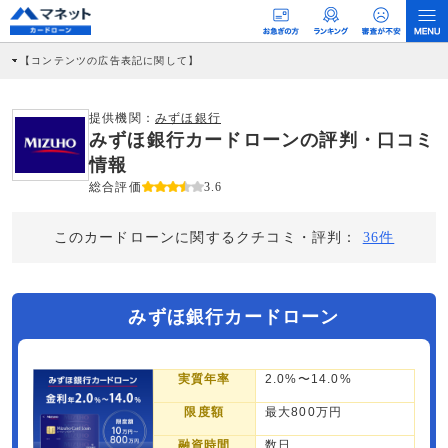
【コンテンツの広告表記に関して】
本コンテンツには、紹介している商品・商材の広告（リンク）を含む場合がありま
す。 これらの広告を経由して読者が企業ホームページを訪れ、成約が発生すると弊
社に対して企業から紹介報酬が支払われるという収益モデルです。 ただし、特定の
提供機関：
みずほ銀行
商品を根拠なくPRするものではなく、当編集部の調査／ユーザーへの口コミ収集な
みずほ銀行カードローンの評判・口コミ
どに基づき、公平性を担保した情報提供を行っています。
>提携企業一覧
情報
総合評価
3.6
このカードローンに関するクチコミ・評判：
36件
みずほ銀行カードローン
実質年率
2.0%〜14.0%
限度額
最大800万円
融資時間
数日