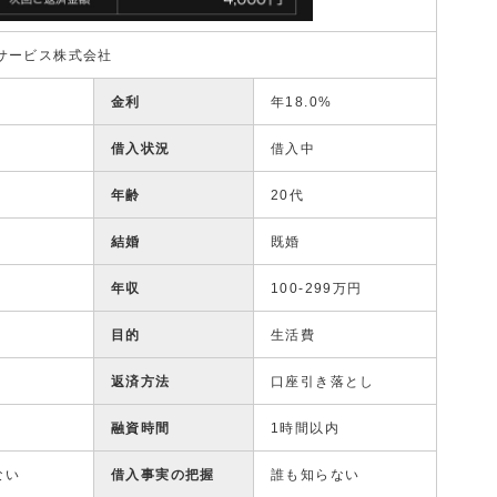
サービス株式会社
金利
年18.0%
借入状況
借入中
年齢
20代
結婚
既婚
年収
100-299万円
目的
生活費
返済方法
口座引き落とし
融資時間
1時間以内
ない
借入事実の把握
誰も知らない