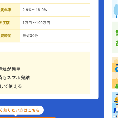
実質年率
2.9%〜18.0%
限度額
1万円〜100万円
融資時間
最短30分
申込が簡単
済もスマホ完結
ジして使える
く知りたい方はこちら