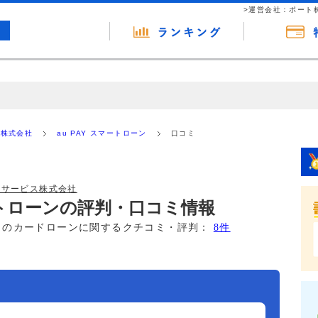
>運営会社：ポート
の広告（リンク）を含む場合があります。 これらの広告を経由して読者
るという収益モデルです。 ただし、特定の商品を根拠なくPRするもので
ス株式会社
au PAY スマートローン
口コミ
報提供を行っています。
ルサービス株式会社
マートローンの評判・口コミ情報
このカードローンに関するクチコミ・評判：
8件