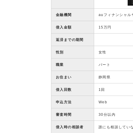
金融機関
auフィナンシャル
借入金額
15万円
返済までの期間
性別
女性
職業
パート
お住まい
静岡県
借入回数
1回
申込方法
Web
審査時間
30分以内
借入時の相談者
誰にも相談してい