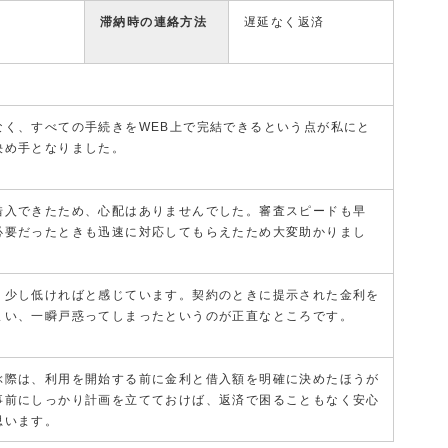
滞納時の連絡方法
遅延なく返済
なく、すべての手続きをWEB上で完結できるという点が私にと
決め手となりました。
借入できたため、心配はありませんでした。審査スピードも早
必要だったときも迅速に対応してもらえたため大変助かりまし
う少し低ければと感じています。契約のときに提示された金利を
まい、一瞬戸惑ってしまったというのが正直なところです。
ぶ際は、利用を開始する前に金利と借入額を明確に決めたほうが
事前にしっかり計画を立てておけば、返済で困ることもなく安心
思います。