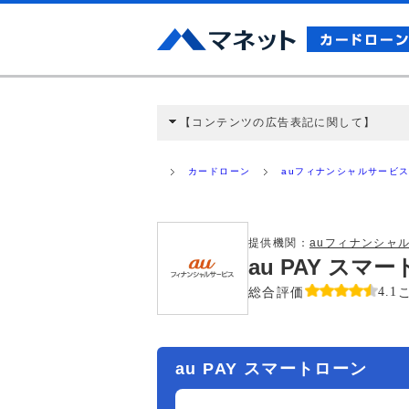
【コンテンツの広告表記に関して】
本コンテンツには、紹介している商品・商材
と弊社に対して企業から紹介報酬が支払われ
カードローン
auフィナンシャルサービ
ミ収集などに基づき、公平性を担保した情
>提携企業一覧
提供機関：
auフィナンシャ
au PAY ス
総合評価
4.1
au PAY スマートローン