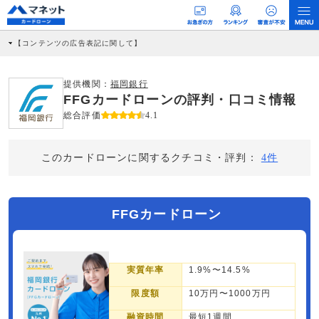
【コンテンツの広告表記に関して】
本コンテンツには、紹介している商品・商材の広告（リンク）を含む場合がありま
す。 これらの広告を経由して読者が企業ホームページを訪れ、成約が発生すると弊
社に対して企業から紹介報酬が支払われるという収益モデルです。 ただし、特定の
提供機関：
福岡銀行
商品を根拠なくPRするものではなく、当編集部の調査／ユーザーへの口コミ収集な
FFGカードローンの評判・口コミ情報
どに基づき、公平性を担保した情報提供を行っています。
>提携企業一覧
総合評価
4.1
このカードローンに関するクチコミ・評判：
4件
FFGカードローン
実質年率
1.9%〜14.5%
限度額
10万円〜1000万円
融資時間
最短1週間