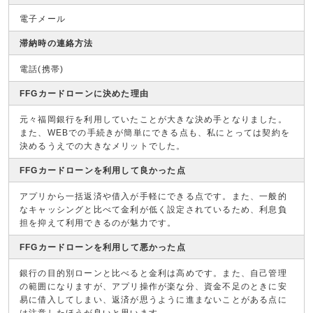
電子メール
滞納時の連絡方法
電話(携帯)
FFGカードローンに決めた理由
元々福岡銀行を利用していたことが大きな決め手となりました。
また、WEBでの手続きが簡単にできる点も、私にとっては契約を
決めるうえでの大きなメリットでした。
FFGカードローンを利用して良かった点
アプリから一括返済や借入が手軽にできる点です。また、一般的
なキャッシングと比べて金利が低く設定されているため、利息負
担を抑えて利用できるのが魅力です。
FFGカードローンを利用して悪かった点
銀行の目的別ローンと比べると金利は高めです。また、自己管理
の範囲になりますが、アプリ操作が楽な分、資金不足のときに安
易に借入してしまい、返済が思うように進まないことがある点に
は注意したほうが良いと思います。