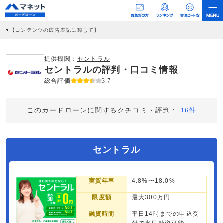
【コンテンツの広告表記に関して】
本コンテンツには、紹介している商品・商材の広告（リンク）を含む場合がありま
す。 これらの広告を経由して読者が企業ホームページを訪れ、成約が発生すると弊
社に対して企業から紹介報酬が支払われるという収益モデルです。 ただし、特定の
提供機関：
セントラル
商品を根拠なくPRするものではなく、当編集部の調査／ユーザーへの口コミ収集な
セントラルの評判・口コミ情報
どに基づき、公平性を担保した情報提供を行っています。
>提携企業一覧
総合評価
3.7
このカードローンに関するクチコミ・評判：
16件
セントラル
実質年率
4.8%〜18.0%
限度額
最大300万円
融資時間
平日14時までの申込受