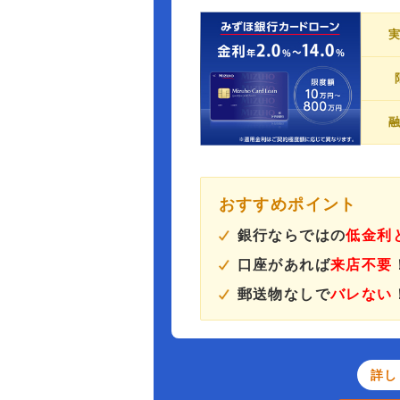
おすすめポイント
銀行ならではの
低金利
口座があれば
来店不要
郵送物なしで
バレない
詳し