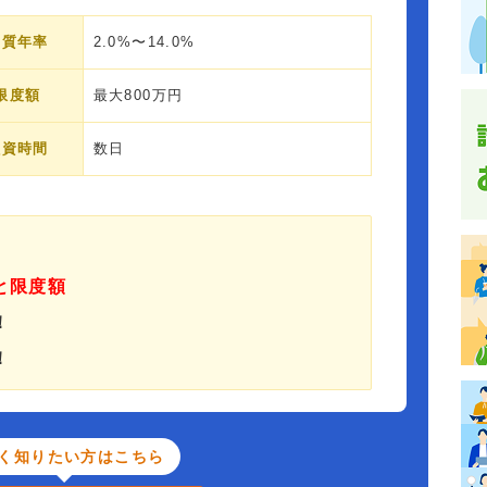
実質年率
2.0%〜14.0%
限度額
最大800万円
融資時間
数日
と限度額
！
！
く知りたい方はこちら