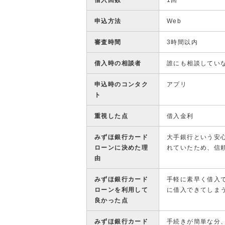
借入回数
1回
申込方法
Web
審査時間
3時間以内
借入時の相談者
誰にも相談してい
申込時のコンタク
アプリ
ト
重視した点
借入金利
みずほ銀行カード
大手銀行という安
ローンに決めた理
れていたため、信
由
みずほ銀行カード
手軽に素早く借入
ローンを利用して
に借入できてしま
良かった点
みずほ銀行カード
手続きが簡単な分