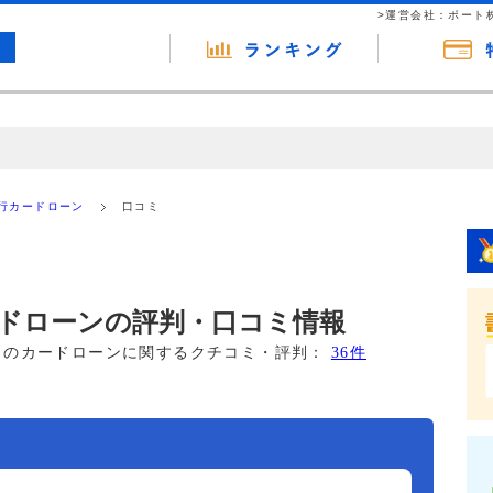
>運営会社：ポート
の広告（リンク）を含む場合があります。 これらの広告を経由して読者
るという収益モデルです。 ただし、特定の商品を根拠なくPRするもので
行カードローン
口コミ
報提供を行っています。
ドローンの評判・口コミ情報
このカードローンに関するクチコミ・評判：
36件