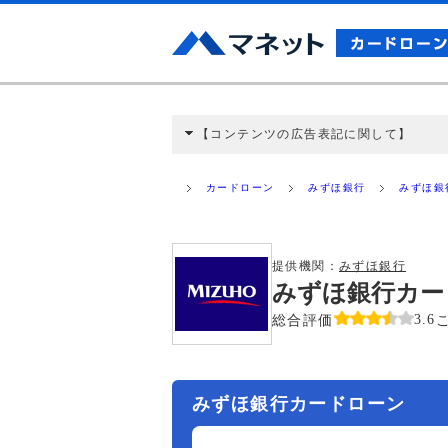
【コンテンツの広告表記に関して】
本コンテンツには、紹介している商品・商材
と弊社に対して企業から紹介報酬が支払われ
カードローン
みずほ銀行
みずほ銀
ミ収集などに基づき、公平性を担保した情
>提携企業一覧
提供機関：
みずほ銀行
みずほ銀行カー
総合評価
3.6
みずほ銀行カードローン