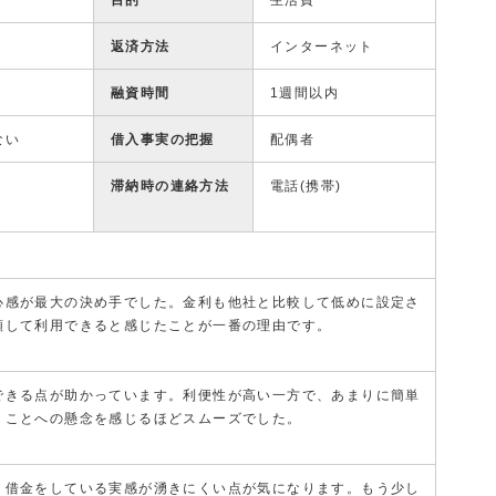
目的
生活費
返済方法
インターネット
融資時間
1週間以内
ない
借入事実の把握
配偶者
滞納時の連絡方法
電話(携帯)
心感が最大の決め手でした。金利も他社と比較して低めに設定さ
頼して利用できると感じたことが一番の理由です。
できる点が助かっています。利便性が高い一方で、あまりに簡単
うことへの懸念を感じるほどスムーズでした。
、借金をしている実感が湧きにくい点が気になります。もう少し