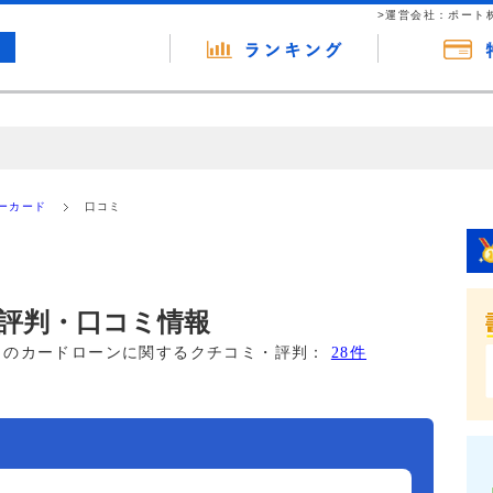
>運営会社：ポート
の広告（リンク）を含む場合があります。 これらの広告を経由して読者
るという収益モデルです。 ただし、特定の商品を根拠なくPRするもので
ーカード
口コミ
報提供を行っています。
評判・口コミ情報
このカードローンに関するクチコミ・評判：
28件