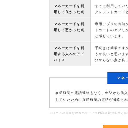
マネーカードを利
すでに利用してい
用して良かった点
クレジットカード
マネーカードを利
専用アプリの有無
用して悪かった点
トカードのアプリ
と感じています。
マネーカードを利
手続きは簡単です
用する人へのアド
うが良いと思いま
バイス
分からない点は良
マネ
在籍確認の電話連絡もなく、申込から借
していたために在籍確認の電話が省略さ
※口コミの内容は現在のサービス内容や貸付条件と異