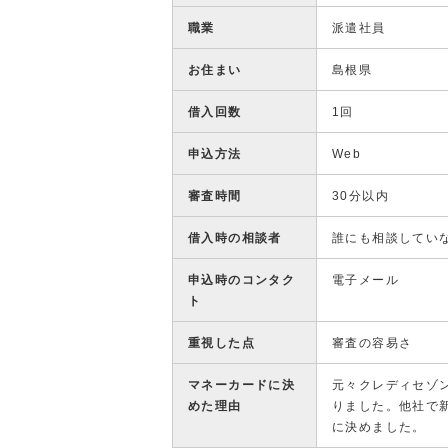
職業
派遣社員
お住まい
島根県
借入回数
1回
申込方法
Web
審査時間
30分以内
借入時の相談者
誰にも相談してい
申込時のコンタク
電子メール
ト
重視した点
審査の容易さ
マネーカードに決
元々クレディセゾ
めた理由
りました。他社で
に決めました。