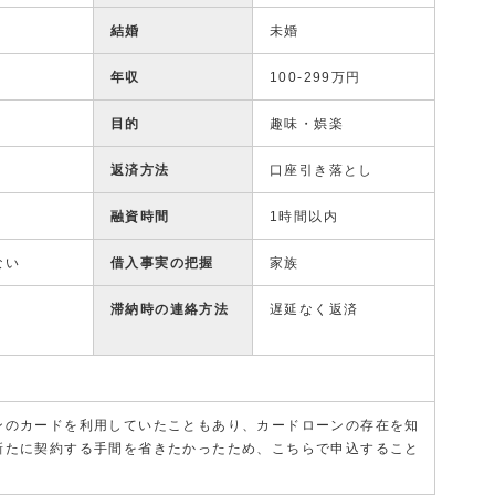
結婚
未婚
年収
100-299万円
目的
趣味・娯楽
返済方法
口座引き落とし
融資時間
1時間以内
ない
借入事実の把握
家族
滞納時の連絡方法
遅延なく返済
ンのカードを利用していたこともあり、カードローンの存在を知
新たに契約する手間を省きたかったため、こちらで申込すること