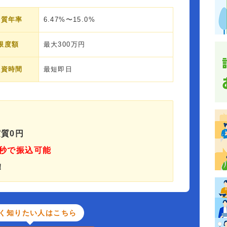
実質年率
6.47%〜15.0%
限度額
最大300万円
融資時間
最短即日
質0円
秒で振込可能
！
く知りたい人はこちら