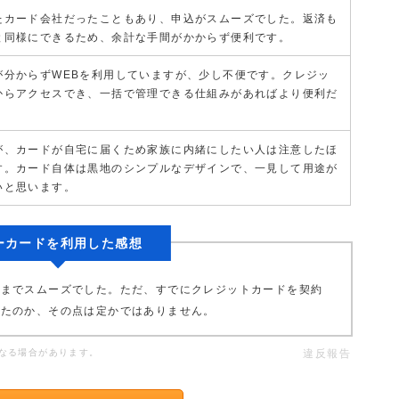
たカード会社だったこともあり、申込がスムーズでした。返済も
と同様にできるため、余計な手間がかからず便利です。
が分からずWEBを利用していますが、少し不便です。クレジッ
からアクセスでき、一括で管理できる仕組みがあればより便利だ
が、カードが自宅に届くため家族に内緒にしたい人は注意したほ
す。カード自体は黒地のシンプルなデザインで、一見して用途が
いと思います。
ーカードを利用した感想
入までスムーズでした。ただ、すでにクレジットカードを契約
れたのか、その点は定かではありません。
なる場合があります。
違反報告