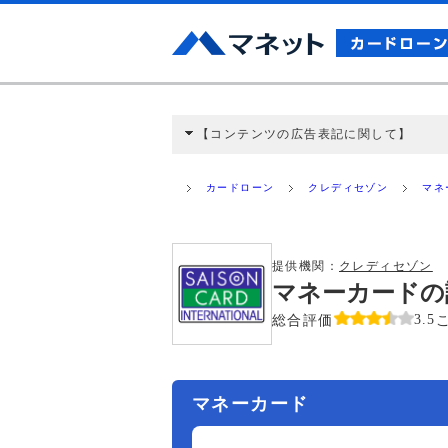
【コンテンツの広告表記に関して】
本コンテンツには、紹介している商品・商材
と弊社に対して企業から紹介報酬が支払われ
カードローン
クレディセゾン
マネ
ミ収集などに基づき、公平性を担保した情
>提携企業一覧
提供機関：
クレディセゾン
マネーカードの
総合評価
3.5
マネーカード