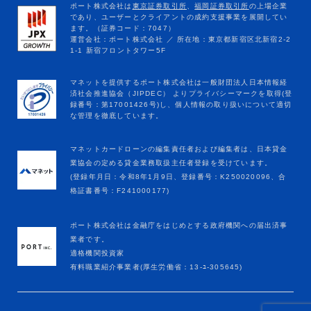
マネットカードローンの編集責任者および編集者は、日本貸金
業協会の定める貸金業務取扱主任者登録を受けています。
(登録年月日：令和8年1月9日、登録番号：K250020096、合
格証書番号：F241000177)
ポート株式会社は金融庁をはじめとする政府機関への届出済事
業者です。
適格機関投資家
有料職業紹介事業者(厚生労働省：13-ﾕ-305645)