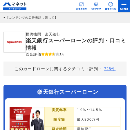
【コンテンツの広告表記に関して】
本コンテンツには、紹介している商品・商材の広告（リンク）を含む場合がありま
す。 これらの広告を経由して読者が企業ホームページを訪れ、成約が発生すると弊
社に対して企業から紹介報酬が支払われるという収益モデルです。 ただし、特定の
提供機関：
楽天銀行
商品を根拠なくPRするものではなく、当編集部の調査／ユーザーへの口コミ収集な
楽天銀行スーパーローンの評判・口コミ
どに基づき、公平性を担保した情報提供を行っています。
>提携企業一覧
情報
総合評価
3.6
このカードローンに関するクチコミ・評判：
228件
楽天銀行スーパーローン
実質年率
1.9%〜14.5%
限度額
最大800万円
融資時間
最短翌日