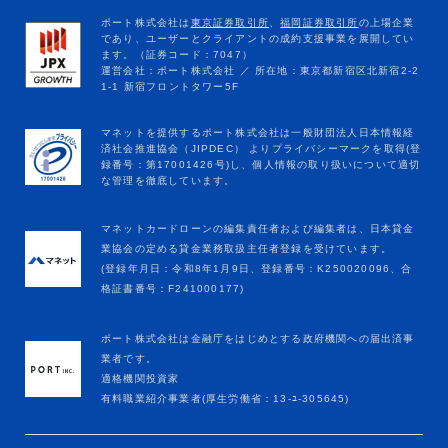
マネットカードローンの編集責任者および編集者は、日本貸金
業協会の定める貸金業務取扱主任者登録を受けています。
(登録年月日：令和8年1月9日、登録番号：K250020096、合
格証書番号：F241000177)
ポート株式会社は金融庁をはじめとする政府機関への届出済事
業者です。
適格機関投資家
有料職業紹介事業者(厚生労働省：13-ﾕ-305645)