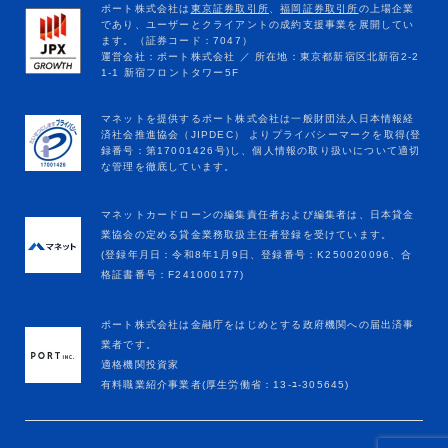
マネットカードローンの編集責任者および編集者は、日本貸金
業協会の定める貸金業務取扱主任者登録を受けています。
(登録年月日：令和8年1月9日、登録番号：K250020096、合
格証書番号：F241000177)
ポート株式会社は金融庁をはじめとする政府機関への届出済事
業者です。
適格機関投資家
有料職業紹介事業者(厚生労働省：13-ﾕ-305645)