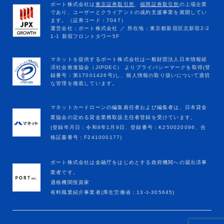
マネットカードローンの編集責任者および編集者は、日本貸金
業協会の定める貸金業務取扱主任者登録を受けています。
(登録年月日：令和8年1月9日、登録番号：K250020096、合
格証書番号：F241000177)
ポート株式会社は金融庁をはじめとする政府機関への届出済事
業者です。
適格機関投資家
有料職業紹介事業者(厚生労働省：13-ﾕ-305645)