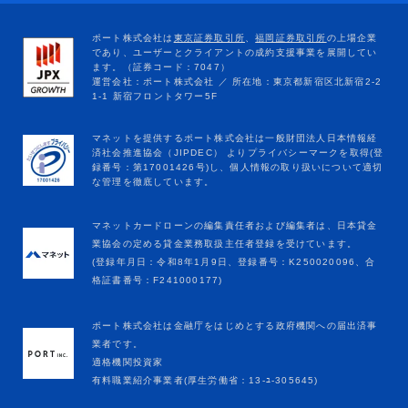
マネットカードローンの編集責任者および編集者は、日本貸金
業協会の定める貸金業務取扱主任者登録を受けています。
(登録年月日：令和8年1月9日、登録番号：K250020096、合
格証書番号：F241000177)
ポート株式会社は金融庁をはじめとする政府機関への届出済事
業者です。
適格機関投資家
有料職業紹介事業者(厚生労働省：13-ﾕ-305645)