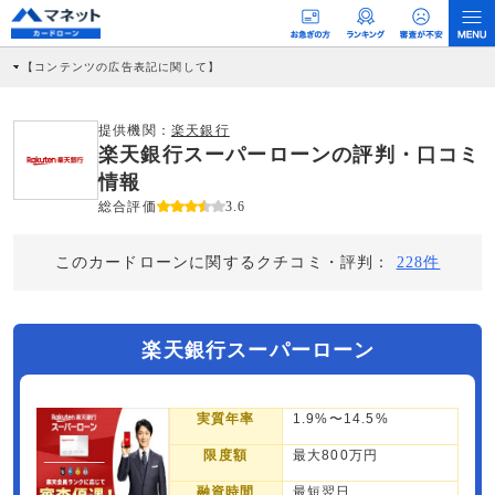
【コンテンツの広告表記に関して】
本コンテンツには、紹介している商品・商材の広告（リンク）を含む場合がありま
す。 これらの広告を経由して読者が企業ホームページを訪れ、成約が発生すると弊
社に対して企業から紹介報酬が支払われるという収益モデルです。 ただし、特定の
提供機関：
楽天銀行
商品を根拠なくPRするものではなく、当編集部の調査／ユーザーへの口コミ収集な
楽天銀行スーパーローンの評判・口コミ
どに基づき、公平性を担保した情報提供を行っています。
>提携企業一覧
情報
総合評価
3.6
このカードローンに関するクチコミ・評判：
228件
楽天銀行スーパーローン
実質年率
1.9%〜14.5%
限度額
最大800万円
融資時間
最短翌日