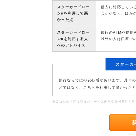
スターカードロー
借入に対応してい
ンαを利用して悪
会が少なく、ほか
かった点
スターカードロー
銀行のATMや提携
ンαを利用する人
以外の人は口座で
へのアドバイス
スターカ
銀行ならではの安心感があります。月々
どではなく、こちらを利用して良かった
※口コミの内容は現在のサービス内容や貸付条件と異