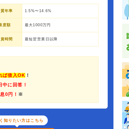
実質年率
1.5%〜14.6%
限度額
最大1000万円
融資時間
最短翌営業日以降
れば借入OK
！
日中に回答！
利息0円！
※
く知りたい方はこちら