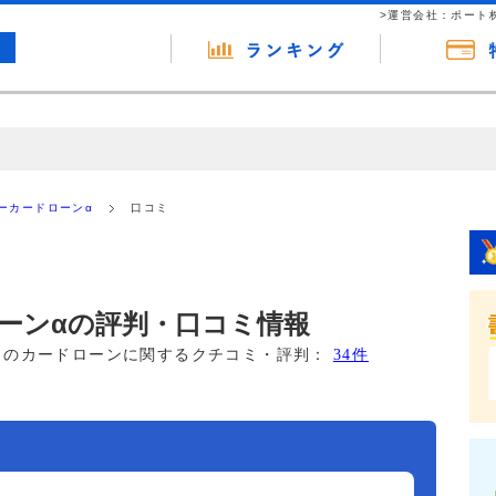
>運営会社：ポート
の広告（リンク）を含む場合があります。 これらの広告を経由して読者
るという収益モデルです。 ただし、特定の商品を根拠なくPRするもので
ーカードローンα
口コミ
報提供を行っています。
ーンαの評判・口コミ情報
このカードローンに関するクチコミ・評判：
34件