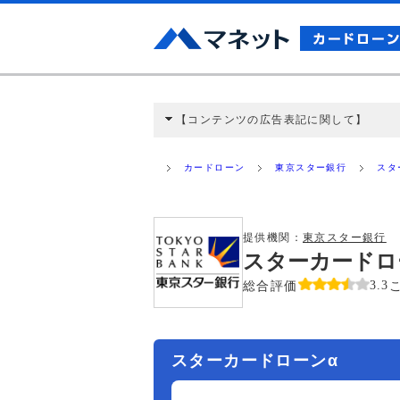
【コンテンツの広告表記に関して】
本コンテンツには、紹介している商品・商材
と弊社に対して企業から紹介報酬が支払われ
カードローン
東京スター銀行
スタ
ミ収集などに基づき、公平性を担保した情
>提携企業一覧
提供機関：
東京スター銀行
スターカードロ
総合評価
3.3
スターカードローンα