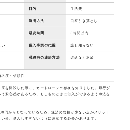
目的
生活費
返済方法
口座引き落とし
融資時間
3時間以内
ない
借入事実の把握
誰も知らない
滞納時の連絡方法
遅延なく返済
知名度・信頼性
口座を開設した際に、カードローンの存在を知りました。銀行が
いう安心感があるため、もしものときに借入ができるよう申込を
000円からとなっているため、返済の負担が少ない点がメリット
ない分、借入しすぎないように注意する必要があります。