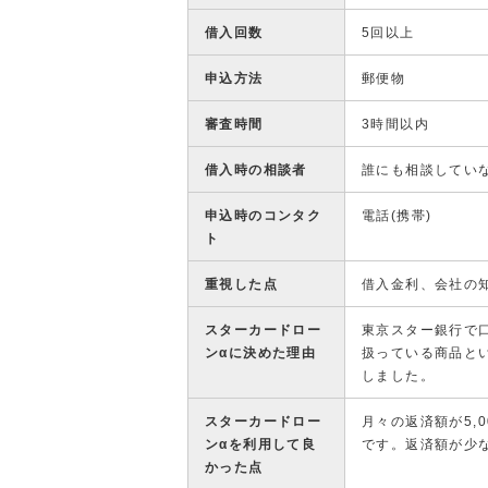
借入回数
5回以上
申込方法
郵便物
審査時間
3時間以内
借入時の相談者
誰にも相談してい
申込時のコンタク
電話(携帯)
ト
重視した点
借入金利、会社の
スターカードロー
東京スター銀行で
ンαに決めた理由
扱っている商品と
しました。
スターカードロー
月々の返済額が5,
ンαを利用して良
です。返済額が少
かった点