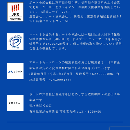
マネットカードローンの編集責任者および編集者は、日本貸金
業協会の定める貸金業務取扱主任者登録を受けています。
(登録年月日：令和8年1月9日、登録番号：K250020096、合
格証書番号：F241000177)
ポート株式会社は金融庁をはじめとする政府機関への届出済事
業者です。
適格機関投資家
有料職業紹介事業者(厚生労働省：13-ﾕ-305645)