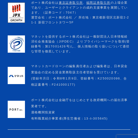
マネットカードローンの編集責任者および編集者は、日本貸金
業協会の定める貸金業務取扱主任者登録を受けています。
(登録年月日：令和8年1月9日、登録番号：K250020096、合
格証書番号：F241000177)
ポート株式会社は金融庁をはじめとする政府機関への届出済事
業者です。
適格機関投資家
有料職業紹介事業者(厚生労働省：13-ﾕ-305645)