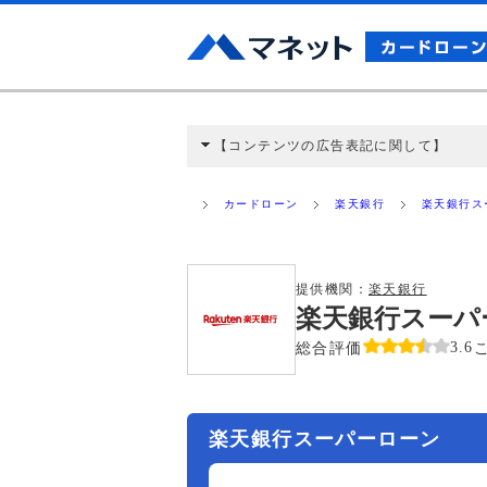
【コンテンツの広告表記に関して】
本コンテンツには、紹介している商品・商材
と弊社に対して企業から紹介報酬が支払われ
カードローン
楽天銀行
楽天銀行ス
ミ収集などに基づき、公平性を担保した情
>提携企業一覧
提供機関：
楽天銀行
楽天銀行スーパ
総合評価
3.6
楽天銀行スーパーローン