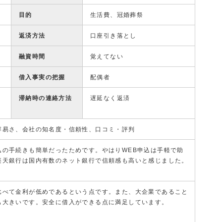
目的
生活費、冠婚葬祭
返済方法
口座引き落とし
融資時間
覚えてない
借入事実の把握
配偶者
滞納時の連絡方法
遅延なく返済
容易さ、会社の知名度・信頼性、口コミ・評判
込の手続きも簡単だったためです。やはりWEB申込は手軽で助
楽天銀行は国内有数のネット銀行で信頼感も高いと感じました。
比べて金利が低めであるという点です。また、大企業であること
も大きいです。安全に借入ができる点に満足しています。