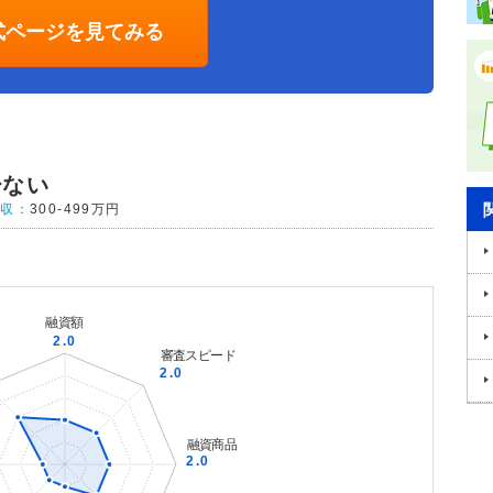
式ページを見てみる
少ない
年収：
300-499万円