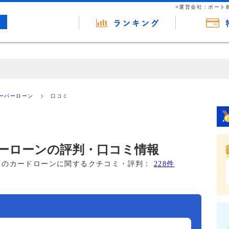
>運営会社：ポート
の広告（リンク）を含む場合があります。 これらの広告を経由して読者
るという収益モデルです。 ただし、特定の商品を根拠なくPRするもので
ーパーローン
口コミ
報提供を行っています。
ーローンの評判・口コミ情報
このカードローンに関するクチコミ・評判：
228件