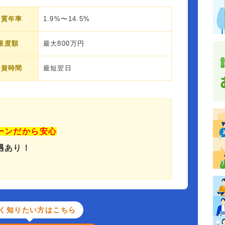
実質年率
1.9%〜14.5%
限度額
最大800万円
融資時間
最短翌日
ーンだから安心
遇あり！
く知りたい方はこちら