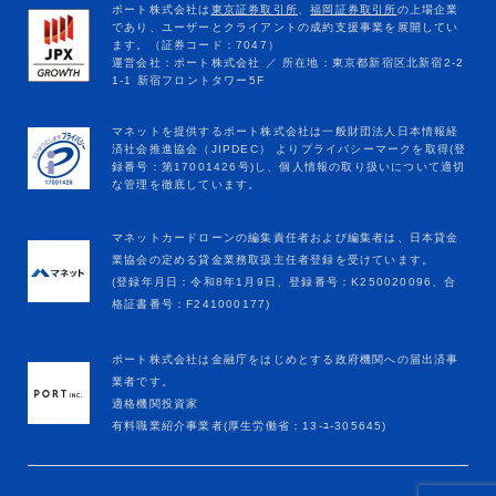
マネットカードローンの編集責任者および編集者は、日本貸金
業協会の定める貸金業務取扱主任者登録を受けています。
(登録年月日：令和8年1月9日、登録番号：K250020096、合
格証書番号：F241000177)
ポート株式会社は金融庁をはじめとする政府機関への届出済事
業者です。
適格機関投資家
有料職業紹介事業者(厚生労働省：13-ﾕ-305645)