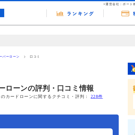
>運営会社：ポート
の広告（リンク）を含む場合があります。 これらの広告を経由して読者
るという収益モデルです。 ただし、特定の商品を根拠なくPRするもので
ーパーローン
口コミ
報提供を行っています。
ーローンの評判・口コミ情報
このカードローンに関するクチコミ・評判：
228件