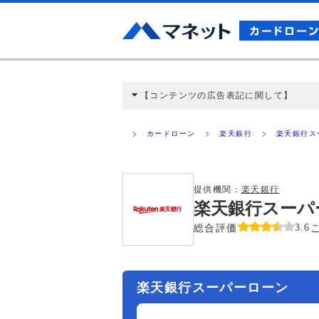
【コンテンツの広告表記に関して】
本コンテンツには、紹介している商品・商材
と弊社に対して企業から紹介報酬が支払われ
カードローン
楽天銀行
楽天銀行ス
ミ収集などに基づき、公平性を担保した情
>提携企業一覧
提供機関：
楽天銀行
楽天銀行スーパ
総合評価
3.6
楽天銀行スーパーローン