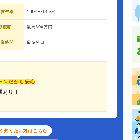
実質年率
1.9%〜14.5%
限度額
最大800万円
融資時間
最短翌日
ーンだから安心
遇あり！
く知りたい方はこちら