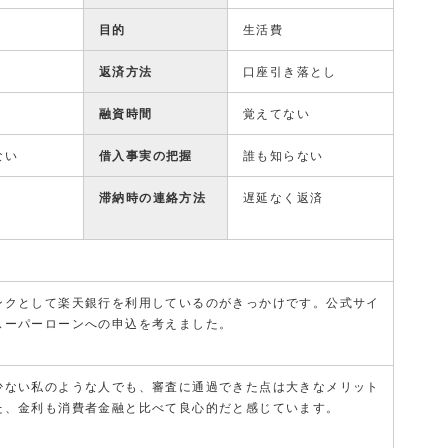
目的
生活費
返済方法
口座引き落とし
融資時間
覚えてない
ない
借入事実の把握
誰も知らない
滞納時の連絡方法
遅延なく返済
ンクとして楽天銀行を利用しているのがきっかけです。公式サイ
スーパーローンへの申込を考えました。
少ない私のような人でも、審査に通過できた点は大きなメリット
た、金利も消費者金融と比べて良心的だと感じています。