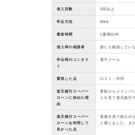
借入回数
5回以上
申込方法
Web
審査時間
1週間以内
借入時の相談者
誰にも相談してい
申込時のコンタク
電子メール
ト
重視した点
口コミ・評判
楽天銀行スーパー
普段からメインバ
ローンに決めた理
トを見て楽天銀行
由
楽天銀行スーパー
派遣社員で収入が
ローンを利用して
と感じました。ま
良かった点