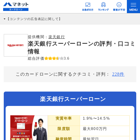
【コンテンツの広告表記に関して】
本コンテンツには、紹介している商品・商材の広告（リンク）を含む場合がありま
す。 これらの広告を経由して読者が企業ホームページを訪れ、成約が発生すると弊
社に対して企業から紹介報酬が支払われるという収益モデルです。 ただし、特定の
提供機関：
楽天銀行
商品を根拠なくPRするものではなく、当編集部の調査／ユーザーへの口コミ収集な
楽天銀行スーパーローンの評判・口コミ
どに基づき、公平性を担保した情報提供を行っています。
>提携企業一覧
情報
総合評価
3.6
このカードローンに関するクチコミ・評判：
228件
楽天銀行スーパーローン
実質年率
1.9%〜14.5%
限度額
最大800万円
融資時間
最短翌日