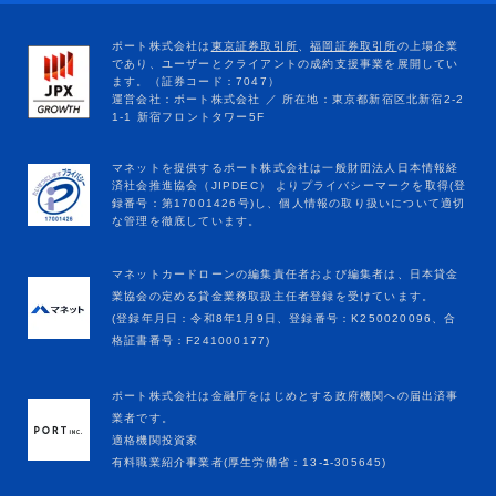
マネットカードローンの編集責任者および編集者は、日本貸金
業協会の定める貸金業務取扱主任者登録を受けています。
(登録年月日：令和8年1月9日、登録番号：K250020096、合
格証書番号：F241000177)
ポート株式会社は金融庁をはじめとする政府機関への届出済事
業者です。
適格機関投資家
有料職業紹介事業者(厚生労働省：13-ﾕ-305645)