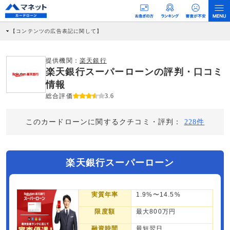
【コンテンツの広告表記に関して】
本コンテンツには、紹介している商品・商材の広告（リンク）を含む場合がありま
す。 これらの広告を経由して読者が企業ホームページを訪れ、成約が発生すると弊
社に対して企業から紹介報酬が支払われるという収益モデルです。 ただし、特定の
提供機関：
楽天銀行
商品を根拠なくPRするものではなく、当編集部の調査／ユーザーへの口コミ収集な
楽天銀行スーパーローンの評判・口コミ
どに基づき、公平性を担保した情報提供を行っています。
>提携企業一覧
情報
総合評価
3.6
このカードローンに関するクチコミ・評判：
228件
楽天銀行スーパーローン
実質年率
1.9%〜14.5%
限度額
最大800万円
融資時間
最短翌日