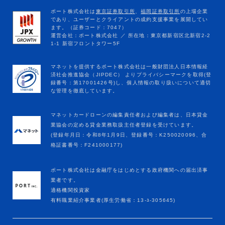
マネットカードローンの編集責任者および編集者は、日本貸金
業協会の定める貸金業務取扱主任者登録を受けています。
(登録年月日：令和8年1月9日、登録番号：K250020096、合
格証書番号：F241000177)
ポート株式会社は金融庁をはじめとする政府機関への届出済事
業者です。
適格機関投資家
有料職業紹介事業者(厚生労働省：13-ﾕ-305645)