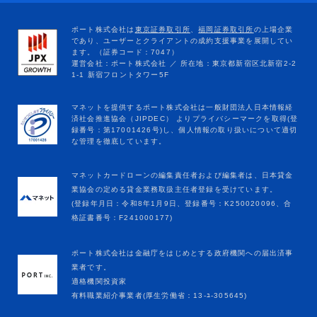
マネットカードローンの編集責任者および編集者は、日本貸金
業協会の定める貸金業務取扱主任者登録を受けています。
(登録年月日：令和8年1月9日、登録番号：K250020096、合
格証書番号：F241000177)
ポート株式会社は金融庁をはじめとする政府機関への届出済事
業者です。
適格機関投資家
有料職業紹介事業者(厚生労働省：13-ﾕ-305645)