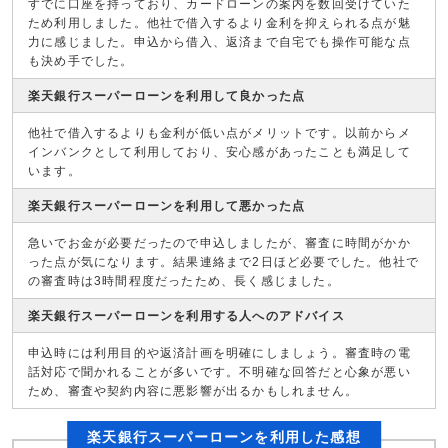
すでに口座を持っており、カードローンの案内を数回受けていた
ため利用しました。他社で借入するより金利を抑えられる点が魅
力に感じました。申込から借入、返済まで自宅でも操作可能な点
も決め手でした。
楽天銀行スーパーローンを利用して良かった点
他社で借入するよりも金利が低い点がメリットです。以前からメ
インバンクとして利用しており、安心感があったことも満足して
います。
楽天銀行スーパーローンを利用して悪かった点
急いでお金が必要だったので申込しましたが、審査に時間がかか
った点が気になります。結果連絡まで2日ほど必要でした。他社で
の審査時は3時間程度だったため、長く感じました。
楽天銀行スーパーローンを利用する人へのアドバイス
申込時には利用目的や返済計画を明確にしましょう。審査時の電
話対応で聞かれることが多いです。不明確な回答だと心象が悪い
ため、審査や契約内容に悪影響が出るかもしれません。
楽天銀行スーパーローンを利用した感想