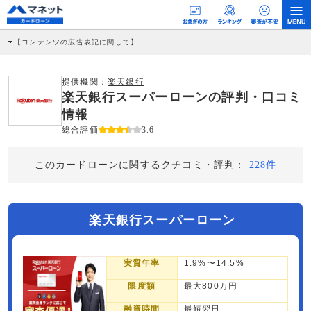
【コンテンツの広告表記に関して】
本コンテンツには、紹介している商品・商材の広告（リンク）を含む場合がありま
す。 これらの広告を経由して読者が企業ホームページを訪れ、成約が発生すると弊
社に対して企業から紹介報酬が支払われるという収益モデルです。 ただし、特定の
提供機関：
楽天銀行
商品を根拠なくPRするものではなく、当編集部の調査／ユーザーへの口コミ収集な
楽天銀行スーパーローンの評判・口コミ
どに基づき、公平性を担保した情報提供を行っています。
>提携企業一覧
情報
総合評価
3.6
このカードローンに関するクチコミ・評判：
228件
楽天銀行スーパーローン
実質年率
1.9%〜14.5%
限度額
最大800万円
融資時間
最短翌日