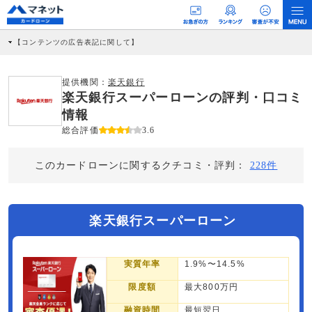
【コンテンツの広告表記に関して】
本コンテンツには、紹介している商品・商材の広告（リンク）を含む場合がありま
す。 これらの広告を経由して読者が企業ホームページを訪れ、成約が発生すると弊
社に対して企業から紹介報酬が支払われるという収益モデルです。 ただし、特定の
提供機関：
楽天銀行
商品を根拠なくPRするものではなく、当編集部の調査／ユーザーへの口コミ収集な
楽天銀行スーパーローンの評判・口コミ
どに基づき、公平性を担保した情報提供を行っています。
>提携企業一覧
情報
総合評価
3.6
このカードローンに関するクチコミ・評判：
228件
楽天銀行スーパーローン
実質年率
1.9%〜14.5%
限度額
最大800万円
融資時間
最短翌日