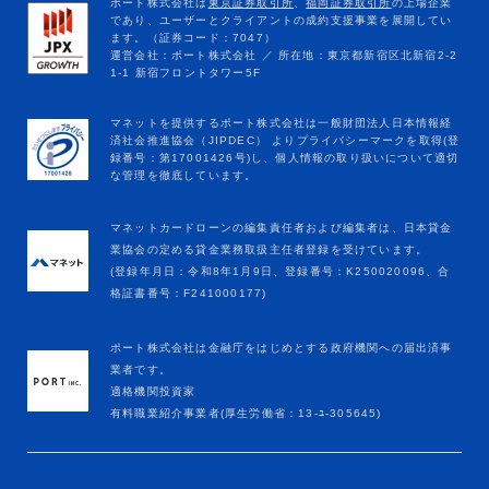
マネットカードローンの編集責任者および編集者は、日本貸金
業協会の定める貸金業務取扱主任者登録を受けています。
(登録年月日：令和8年1月9日、登録番号：K250020096、合
格証書番号：F241000177)
ポート株式会社は金融庁をはじめとする政府機関への届出済事
業者です。
適格機関投資家
有料職業紹介事業者(厚生労働省：13-ﾕ-305645)