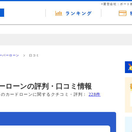
>運営会社：ポート
の広告（リンク）を含む場合があります。 これらの広告を経由して読者
るという収益モデルです。 ただし、特定の商品を根拠なくPRするもので
ーパーローン
口コミ
報提供を行っています。
ーローンの評判・口コミ情報
このカードローンに関するクチコミ・評判：
228件