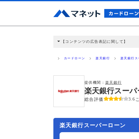
【コンテンツの広告表記に関して】
本コンテンツには、紹介している商品・商材
と弊社に対して企業から紹介報酬が支払われ
カードローン
楽天銀行
楽天銀行ス
ミ収集などに基づき、公平性を担保した情
>提携企業一覧
提供機関：
楽天銀行
楽天銀行スーパ
総合評価
3.6
楽天銀行スーパーローン