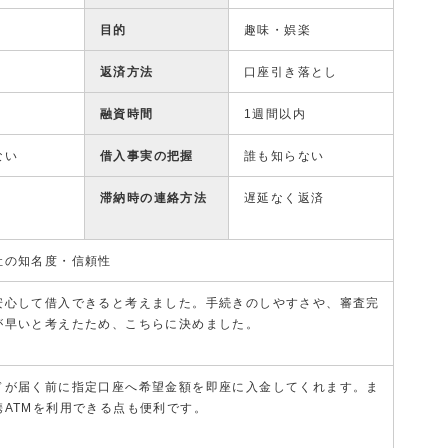
目的
趣味・娯楽
返済方法
口座引き落とし
融資時間
1週間以内
ない
借入事実の把握
誰も知らない
滞納時の連絡方法
遅延なく返済
社の知名度・信頼性
安心して借入できると考えました。手続きのしやすさや、審査完
が早いと考えたため、こちらに決めました。
ドが届く前に指定口座へ希望金額を即座に入金してくれます。ま
携ATMを利用できる点も便利です。