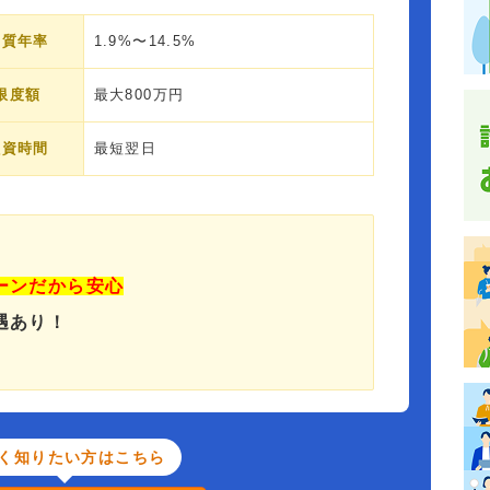
実質年率
1.9%〜14.5%
限度額
最大800万円
融資時間
最短翌日
ーンだから安心
遇あり！
く知りたい方はこちら