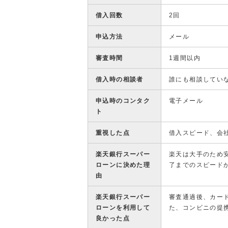
借入回数
2回
申込方法
メール
審査時間
1週間以内
借入時の相談者
誰にも相談してい
申込時のコンタク
電子メール
ト
重視した点
借入スピード、会
楽天銀行スーパー
楽天は大手のため
ローンに決めた理
了までのスピード
由
楽天銀行スーパー
審査通過後、カー
ローンを利用して
た、コンビニの提
良かった点