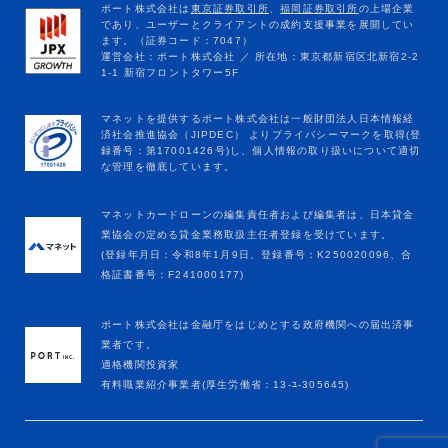
マネットカードローンの編集責任者および編集者は、日本貸金
業協会の定める貸金業務取扱主任者登録を受けています。
(登録年月日：令和8年1月9日、登録番号：K250020096、合
格証書番号：F241000177)
ポート株式会社は金融庁をはじめとする政府機関への届出済事
業者です。
適格機関投資家
有料職業紹介事業者(厚生労働省：13-ﾕ-305645)