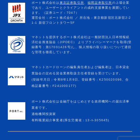
マネットカードローンの編集責任者および編集者は、日本貸金
業協会の定める貸金業務取扱主任者登録を受けています。
(登録年月日：令和8年1月9日、登録番号：K250020096、合
格証書番号：F241000177)
ポート株式会社は金融庁をはじめとする政府機関への届出済事
業者です。
適格機関投資家
有料職業紹介事業者(厚生労働省：13-ﾕ-305645)