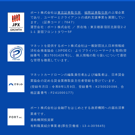
マネットカードローンの編集責任者および編集者は、日本貸金
業協会の定める貸金業務取扱主任者登録を受けています。
(登録年月日：令和8年1月9日、登録番号：K250020096、合
格証書番号：F241000177)
ポート株式会社は金融庁をはじめとする政府機関への届出済事
業者です。
適格機関投資家
有料職業紹介事業者(厚生労働省：13-ﾕ-305645)