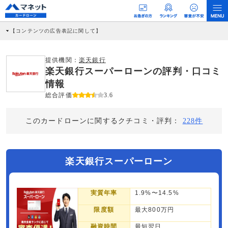
【コンテンツの広告表記に関して】
本コンテンツには、紹介している商品・商材の広告（リンク）を含む場合がありま
す。 これらの広告を経由して読者が企業ホームページを訪れ、成約が発生すると弊
社に対して企業から紹介報酬が支払われるという収益モデルです。 ただし、特定の
提供機関：
楽天銀行
商品を根拠なくPRするものではなく、当編集部の調査／ユーザーへの口コミ収集な
楽天銀行スーパーローンの評判・口コミ
どに基づき、公平性を担保した情報提供を行っています。
>提携企業一覧
情報
総合評価
3.6
このカードローンに関するクチコミ・評判：
228件
楽天銀行スーパーローン
実質年率
1.9%〜14.5%
限度額
最大800万円
融資時間
最短翌日