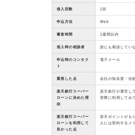
借入回数
1回
申込方法
Web
審査時間
1週間以内
借入時の相談者
誰にも相談してい
申込時のコンタク
電子メール
ト
重視した点
会社の知名度・信
楽天銀行スーパー
楽天銀行が運営し
ローンに決めた理
実際に利用してみ
由
楽天銀行スーパー
楽天ポイントがも
ローンを利用して
人には契約するメ
良かった点