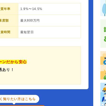
実質年率
1.9%〜14.5%
限度額
最大800万円
融資時間
最短翌日
ーンだから安心
遇あり！
く知りたい方はこちら