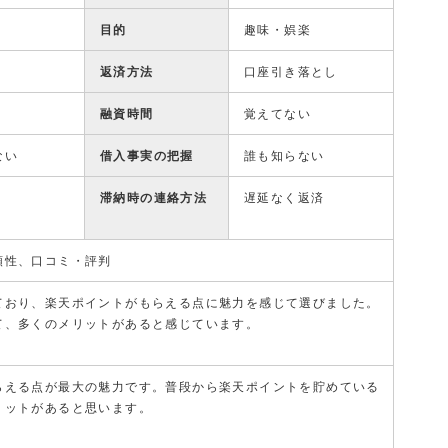
目的
趣味・娯楽
返済方法
口座引き落とし
融資時間
覚えてない
ない
借入事実の把握
誰も知らない
滞納時の連絡方法
遅延なく返済
頼性、口コミ・評判
ており、楽天ポイントがもらえる点に魅力を感じて選びました。
て、多くのメリットがあると感じています。
らえる点が最大の魅力です。普段から楽天ポイントを貯めている
リットがあると思います。