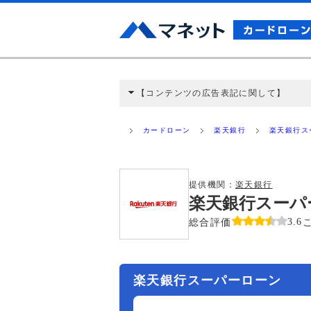
【コンテンツの広告表記に関して】
本コンテンツには、紹介している商品・商材
と弊社に対して企業から紹介報酬が支払われ
カードローン
楽天銀行
楽天銀行ス
ミ収集などに基づき、公平性を担保した情
>提携企業一覧
提供機関：
楽天銀行
楽天銀行スーパ
総合評価
3.6
楽天銀行スーパーローン