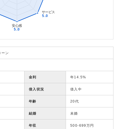
ローン
金利
年14.5%
借入状況
借入中
年齢
20代
結婚
未婚
年収
500-699万円