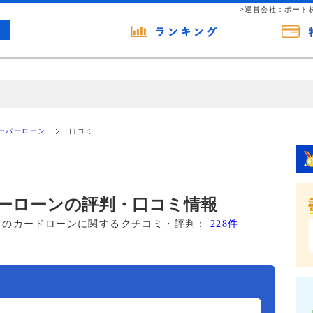
>運営会社：ポート
の広告（リンク）を含む場合があります。 これらの広告を経由して読者
るという収益モデルです。 ただし、特定の商品を根拠なくPRするもので
ーパーローン
口コミ
報提供を行っています。
ーローンの評判・口コミ情報
このカードローンに関するクチコミ・評判：
228件