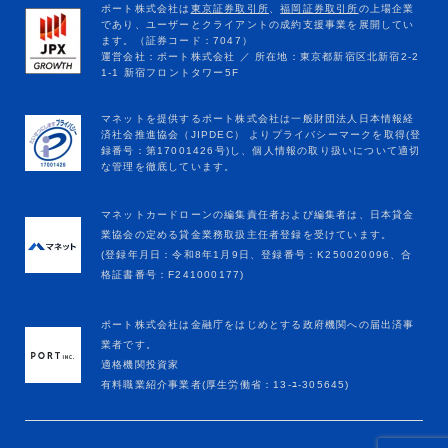
マネットカードローンの編集責任者および編集者は、日本貸金
業協会の定める貸金業務取扱主任者登録を受けています。
(登録年月日：令和8年1月9日、登録番号：K250020096、合
格証書番号：F241000177)
ポート株式会社は金融庁をはじめとする政府機関への届出済事
業者です。
適格機関投資家
有料職業紹介事業者(厚生労働省：13-ﾕ-305645)