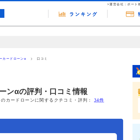
>運営会社：ポート
の広告（リンク）を含む場合があります。 これらの広告を経由して読者
るという収益モデルです。 ただし、特定の商品を根拠なくPRするもので
ーカードローンα
口コミ
報提供を行っています。
ーンαの評判・口コミ情報
このカードローンに関するクチコミ・評判：
34件