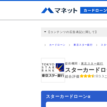
【コンテンツの広告表記に関して】
本コンテンツには、紹介している商品・商材
と弊社に対して企業から紹介報酬が支払われ
カードローン
東京スター銀行
スタ
ミ収集などに基づき、公平性を担保した情
>提携企業一覧
提供機関：
東京スター銀行
スターカードロ
総合評価
3.3
スターカードローンα