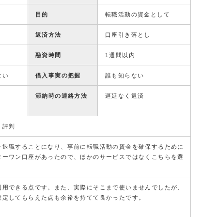
目的
転職活動の資金として
返済方法
口座引き落とし
融資時間
1週間以内
ない
借入事実の把握
誰も知らない
滞納時の連絡方法
遅延なく返済
・評判
を退職することになり、事前に転職活動の資金を確保するために
ターワン口座があったので、ほかのサービスではなくこちらを選
利用できる点です。また、実際にそこまで使いませんでしたが、
設定してもらえた点も余裕を持てて良かったです。