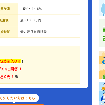
実質年率
1.5%〜14.6%
限度額
最大1000万円
融資時間
最短翌営業日以降
れば借入OK
！
日中に回答！
利息0円！
※
く知りたい方はこちら