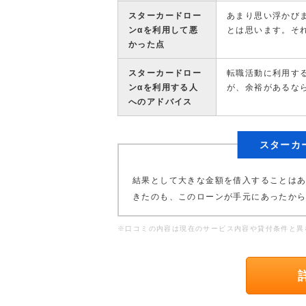
スターカードロー
あまり思い浮かび
ンαを利用して悪
とは思います。そ
かった点
スターカードロー
転職活動に利用す
ンαを利用する人
が、余裕があるな
へのアドバイス
スターカ
結果として大きな金額を借入することは
きたのも、このローンが手元にあったか
※口コミの内容は現在のサービス内容や貸付条件と異