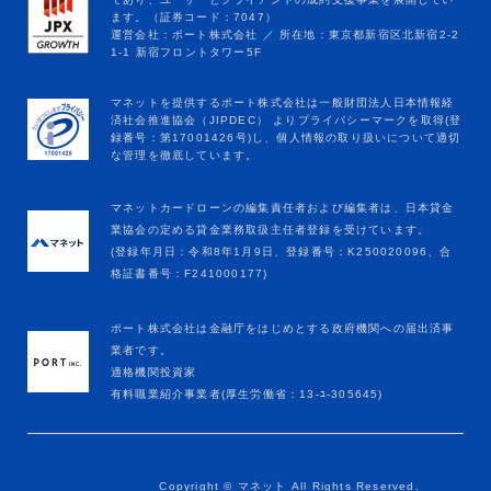
マネットカードローンの編集責任者および編集者は、日本貸金
業協会の定める貸金業務取扱主任者登録を受けています。
(登録年月日：令和8年1月9日、登録番号：K250020096、合
格証書番号：F241000177)
ポート株式会社は金融庁をはじめとする政府機関への届出済事
業者です。
適格機関投資家
有料職業紹介事業者(厚生労働省：13-ﾕ-305645)