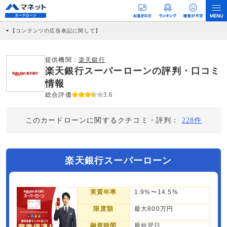
【コンテンツの広告表記に関して】
本コンテンツには、紹介している商品・商材の広告（リンク）を含む場合がありま
す。 これらの広告を経由して読者が企業ホームページを訪れ、成約が発生すると弊
社に対して企業から紹介報酬が支払われるという収益モデルです。 ただし、特定の
提供機関：
楽天銀行
商品を根拠なくPRするものではなく、当編集部の調査／ユーザーへの口コミ収集な
楽天銀行スーパーローンの評判・口コミ
どに基づき、公平性を担保した情報提供を行っています。
>提携企業一覧
情報
総合評価
3.6
このカードローンに関するクチコミ・評判：
228件
楽天銀行スーパーローン
実質年率
1.9%〜14.5%
限度額
最大800万円
融資時間
最短翌日