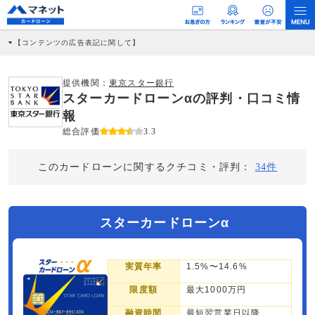
【コンテンツの広告表記に関して】
本コンテンツには、紹介している商品・商材の広告（リンク）を含む場合がありま
す。 これらの広告を経由して読者が企業ホームページを訪れ、成約が発生すると弊
社に対して企業から紹介報酬が支払われるという収益モデルです。 ただし、特定の
提供機関：
東京スター銀行
商品を根拠なくPRするものではなく、当編集部の調査／ユーザーへの口コミ収集な
スターカードローンαの評判・口コミ情
どに基づき、公平性を担保した情報提供を行っています。
>提携企業一覧
報
総合評価
3.3
このカードローンに関するクチコミ・評判：
34件
スターカードローンα
実質年率
1.5%〜14.6%
限度額
最大1000万円
融資時間
最短翌営業日以降