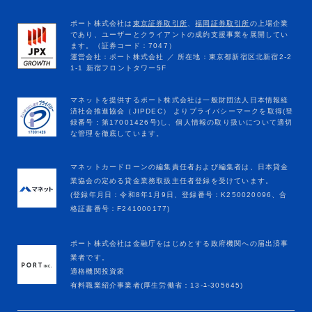
マネットカードローンの編集責任者および編集者は、日本貸金
業協会の定める貸金業務取扱主任者登録を受けています。
(登録年月日：令和8年1月9日、登録番号：K250020096、合
格証書番号：F241000177)
ポート株式会社は金融庁をはじめとする政府機関への届出済事
業者です。
適格機関投資家
有料職業紹介事業者(厚生労働省：13-ﾕ-305645)